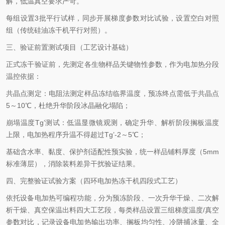
解，低温真空要求严苛。
每组设置3批平行试样，同步开展梯度参数对比试验，设置空白对照
组（传统硅油冻干机平行对照）。
三、验证前置测试项目（工艺设计基础）
正式冻干验证前，先测定各生物样品关键物性参数，作为电加热分段
温控依据：
共晶点测定：电阻法测定样品冻结临界温度，预冻终点需低于共晶点
5～10℃，杜绝升华阶段冰晶融化塌陷；
崩塌温度Tg’测试：低温显微镜观测，确定升华、解析阶段搁板温度
上限，电加热程序升温不得超过Tg’-2～5℃；
基础含水率、黏度、保护剂适配性预实验，统一样品铺料厚度（5mm
标准薄层），消除装料差异干扰验证结果。
四、完整验证试验方案（四环电加热冻干机四段式工艺）
依托设备电加热可编程功能，分为预冻阶段、一次升华干燥、二次解
析干燥、真空保温出料四大工艺段，每类样品设置三组梯度温度/真空
参数对比，记录设备电加热输出功率、搁板均匀性、冷阱捕冰量、全