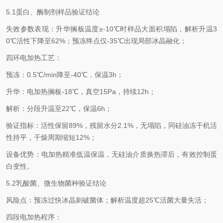
5.1蛋白、酶制剂样品验证结论
失效参数表现：升华搁板温度≥-10℃时样品大面积塌陷，解析升温3
0℃活性下降至62%；预冻终点仅-35℃出现局部冰晶融化；
四环电加热工艺：
预冻：0.5℃/min降至-40℃，保温3h；
升华：电加热搁板-18℃，真空15Pa，持续12h；
解析：分段升温至22℃，保温6h；
验证指标：活性保留89%，残留水分2.1%，无塌陷，同硅油冻干机活
性持平，干燥周期缩短12%；
设备优势：电加热精准低温保温，无硅油介质换热滞后，有效控制蛋
白变性。
5.2乳酸菌、微生物菌种验证结论
风险点：预冻过快冰晶刺破菌体；解析温度超25℃活菌大量失活；
四段电加热程序：