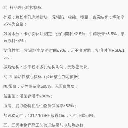
2）样品理化质控指标
外观：疏松多孔完整饼块，无塌陷、收缩、喷瓶、表层结壳；塌陷率
≤5%为合格；
残留水分：卡尔费休法测定，蛋白/菌种≤2.5%，中药浸膏≤3.5%，果
蔬原料≤4%；
复溶性能：常温纯水复溶时间≤90s，无不溶絮团，复溶时间RSD≤1
5%；
微观结构：冻干粉末多孔结构均匀，无致密硬块。
3）生物活性核心指标（验证核心判定依据）
酶/蛋白：活性保留率≥85%，无蛋白聚集；
益生菌：活菌存活率≥80%；
血清、提取物特征活性物质保留率≥82%；
加速稳定性：40℃/75%RH放置15d，活性下降≤8%。
五、五类生物样品工艺验证结果与电加热参数