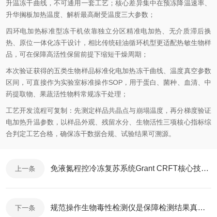
升温冻干曲线，不可通用一套工艺；核心差异集中在预冻降温速率、
升华搁板加热温度、解析最高耐受温度三大参数；
四环电加热标准型冻干机依靠独立分区精准电加热、无介质滞后换
热、原位一体化冻干设计，相比传统硅油循环机型更适配热敏生物样
品，可在保障高活性保留前提下缩短干燥周期；
本次验证获得的五类生物样品标准化电加热冻干曲线、温度真空参数
区间，可直接作为实验室标准操作SOP，用于蛋白、菌种、血清、中
药提取物、果蔬活性物料常规冻干处理；
工艺开发流程可复制：先测定样品共晶点与崩塌温度，再分梯度验证
电加热升温参数，以样品外观、残留水分、生物活性三项核心指标综
合判定工艺合格，确保冻干数据合规、试验结果可溯源。
免液氮程控冷冻复苏系统Grant CRFT核心技术解析与应用研究
上一条
规范操作生物毒性检测仪是保障检测结果真实有效的关键
下一条