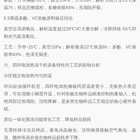
参数：升华搁板-20℃，真空25Pa，升华16h；解析分段升至25℃保
温7h；样品完整疏松，多糖保留84%，无塌陷开裂。
5.5果蔬多酚、VC热敏原料验证结论
真空过高易氧化，解析温度超过28℃VC大量分解；冷阱持续-55℃抑
制水汽返流氧化。
工艺：升华-15℃，真空15Pa；解析最高22℃保温6h；多酚、VC保
留率83%，色泽无褐变。
六、四环电加热冻干机设备特性对工艺的影响分析
分区独立电加热均匀控温
对比硅油循环机型，四环电加热搁板同层温差更小，无换热介质迟
滞，可实现微小梯度升温，针对热敏生物样品精准控制热量输入，杜
绝局部过热塌陷、活性降解，是多类生物样品工艺稳定的核心硬件基
础。
原位一体化预冻功能简化工艺，降低样品损耗
无需转移冷冻后样品，避免冰晶融化、活性物质接触空气氧化，血
清、菌种等高价值生物样品损耗率下降。