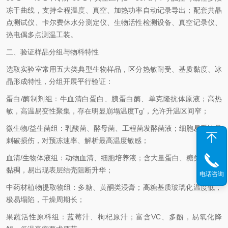
冻干曲线，支持全程温度、真空、加热功率自动记录导出；配套共晶
点测试仪、卡尔费休水分测定仪、生物活性检测设备、真空记录仪、
热电偶多点测温工装。
二、验证样品分组与物料特性
选取实验室常用五大类典型生物样品，区分热敏耐受、基质黏度、冰
晶形成特性，分组开展平行验证：
蛋白/酶制剂组：牛血清白蛋白、胰蛋白酶、单克隆抗体原液；高热
敏，高温易变性聚集，存在明显崩塌温度Tg’，允许升温区间窄；
微生物/益生菌组：乳酸菌、酵母菌、工程菌发酵菌液；细胞易受冰晶
刺破损伤，对预冻速率、解析最高温度敏感；
血清/生物体液组：动物血清、细胞培养液；含大量蛋白、糖类，基质
黏稠，易出现表层结壳阻断升华；
电话咨询
中药材植物提取物组：多糖、黄酮类浸膏；高糖基质玻璃化温度低，
极易塌陷，干燥周期长；
果蔬活性原料组：蓝莓汁、枸杞原汁；富含VC、多酚，易氧化降