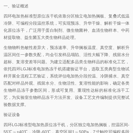
一、验证概述
四环电加热标准型原位冻干机依靠分区独立电加热搁板、复叠式低温
冷阱、可编程分段温控系统，可实现预冻、升华干燥、解析干燥一体
化原位冻干，广泛用于蛋白制剂、微生物菌种、血清生物样本、中药
材提取物、益生菌五大类生物样品处理。
生物物料热敏性差异大，预冻速率、升华搁板温度、真空度、解析升
温区间任一参数失配，均会引发样品塌陷、活性大幅下降、残留水分
超标、复溶变差等问题。为建立适配多品类生物样品的标准化工艺，
依托四环LGJ标准电加热冻干机搭建验证平台，选取五类典型生物试
样开展全流程工艺验证，系统评估电加热分段控温、冷阱捕水、真空
匹配对样品外观、残留水分、生物活性、复溶性能的影响，确定各类
生物样品冻干参数区间，形成可复用、重现性达标的标准化冻干工
艺，为实验室生物样品冻干方法开发、设备工艺文件编制提供完整试
验数据支撑。
验证设备
四环LGJ标准型电加热原位冻干机，分区独立电加热搁板，控温区间-
55℃～+40℃，冷阱-60℃，真空区间1～50Pa，7寸触控可编程多段