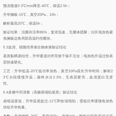
预冻慢速0.3℃/min降至-40℃，保温2.5h；
升华搁板-15℃，真空20Pa，10h；
解析最高20℃，保温5h；
验证结果：活菌存活率86%，复溶迅速，无菌体团聚；分区电加热避
免搁板边角局部高温灼伤菌块。
5.3血清、细胞培养液生物体液验证结论
基质黏稠易结壳，升华通道封闭导致干燥不完全；电加热升温过快表
层快速硬化。
工艺：升华低温-20℃低功率加热，真空10Pa延长升华时间；解析2
3℃分段缓慢升温；最终水分2.3%，无表层硬壳，血清蛋白无变
性。
5.4多糖中药浸膏（高糖易塌陷基质）验证结论
崩塌温度低，升华温度超过-12℃即收缩塌陷；需低功率缓慢电加热
供给升华热量。