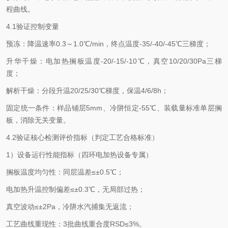
程曲线。
4.1验证控制变量
预冻：降温速率0.3～1.0℃/min，终点温度-35/-40/-45℃三梯度；
升华干燥：电加热搁板温度-20/-15/-10℃，真空10/20/30Pa三梯
度；
解析干燥：分段升温20/25/30℃梯度，保温4/6/8h；
固定统一条件：样品铺层5mm、冷阱恒定-55℃、装载量标准单层搁
板，消除无关变量。
4.2验证核心检测评价指标（判定工艺合格标准）
1）设备运行性能指标（四环电加热设备专属）
搁板温度均匀性：同层温差≤±0.5℃；
电加热升温控制偏差≤±0.3℃，无局部过热；
真空波动≤±2Pa，冷阱水汽捕集无返流；
工艺曲线重现性：3批曲线重合度RSD≤3%。