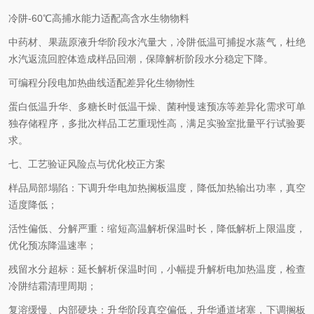
冷阱-60℃高捕水能力适配高含水生物物料
中药材、果蔬原液升华阶段水汽量大，冷阱低温可捕捉水蒸气，杜绝
水汽返流回腔体造成样品回潮，保障解析阶段水分稳定下降。
可编程分段电加热曲线适配差异化生物物性
蛋白低温升华、多糖长时低温干燥、菌种慢速预冻等差异化需求可单
独存储程序，多批次样品工艺重现性高，满足实验室批量平行试验要
求。
七、工艺验证风险点与优化校正方案
样品局部塌陷：下调升华电加热搁板温度，降低加热输出功率，真空
适度降低；
活性偏低、分解严重：缩短高温解析保温时长，降低解析上限温度，
优化预冻降温速率；
残留水分超标：延长解析保温时间，小幅提升解析电加热温度，检查
冷阱结霜清理周期；
复溶缓慢、内部硬块：升华阶段真空偏低，升华通道堵塞，下调搁板