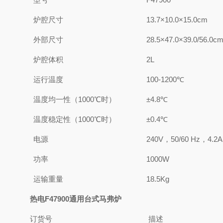
炉腔尺寸
13.7
×
10.0
×
15.0c
m
外部尺寸
28.5
×
47.0
×
39.0/56.0c
炉腔体积
2L
运行温度
100-
1
2
00℃
温度均一性（1000℃时）
±4.8℃
温度稳定性（1000℃时）
±0.4℃
电源
2
4
0V，50/60 Hz
，4.2A
功率
1000W
运输重量
18.5
Kg
热电
F47900通用台式马弗炉
订货号
描述