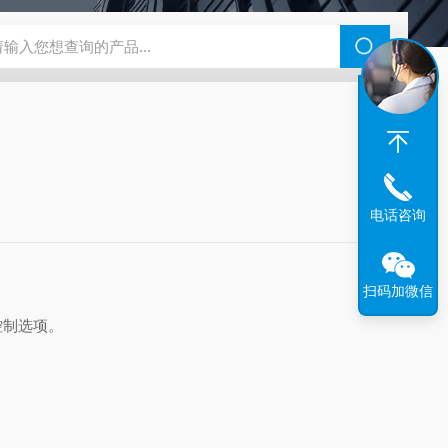
46过氧乙酸检测仪
CT2001A微电流扣电测试
PL-G07日本富士智
电话咨询
扫码加微信
度控制选项。