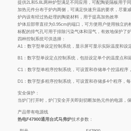
提供2L和5.8L两种炉型满足不同应用，可配陶瓷隔板用于
加热元件分布于炉内两侧，可满足快速升温的要求，尽量
炉内设有经过热处理的陶瓷材料，用于提高加热效率
炉体后部带直径为0.95cm的端口，可方便用户使用独立
标配的排气孔可用于排除污染气体和湿气，有效地保护了
四种控制系统可供选择：
A1：数字型单设定控制系统，显示屏可显示实际温度和设
B1：数字型单设定点控制系统，包括设定单个的温度点和
C1：数字型单程序控制系统，可设置和存储单个控温程序
D1：数字型多程序控制系统，可设置和存储多4个程序，每个
安全保护：
当炉门打开时，炉门安全开关即刻切断加热元件的电源，
产品带有电源线
热电
F47900通用台式马弗炉
技术参数：
型号
F47900