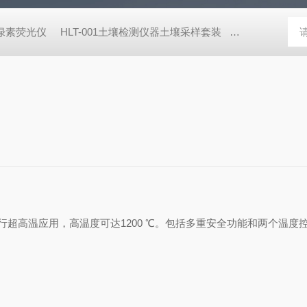
式叶绿素荧光仪
HLT-001土壤检测仪器土壤采样套装
德国MN 913
工业台式马弗炉进行超高温应用，高温度可达1200 ℃。包括多重安全功能和两个温