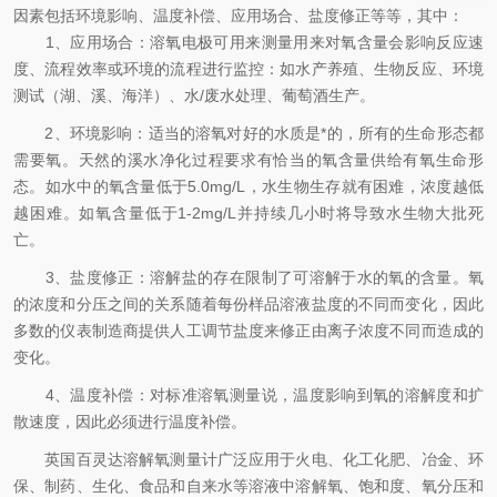
因素包括环境影响、温度补偿、应用场合、盐度修正等等，其中：
1、应用场合：溶氧电极可用来测量用来对氧含量会影响反应速
度、流程效率或环境的流程进行监控：如水产养殖、生物反应、环境
测试（湖、溪、海洋）、水/废水处理、葡萄酒生产。
2、环境影响：适当的溶氧对好的水质是*的，所有的生命形态都
需要氧。天然的溪水净化过程要求有恰当的氧含量供给有氧生命形
态。如水中的氧含量低于5.0mg/L，水生物生存就有困难，浓度越低
越困难。如氧含量低于1-2mg/L并持续几小时将导致水生物大批死
亡。
3、盐度修正：溶解盐的存在限制了可溶解于水的氧的含量。氧
的浓度和分压之间的关系随着每份样品溶液盐度的不同而变化，因此
多数的仪表制造商提供人工调节盐度来修正由离子浓度不同而造成的
变化。
4、温度补偿：对标准溶氧测量说，温度影响到氧的溶解度和扩
散速度，因此必须进行温度补偿。
英国百灵达溶解氧测量计广泛应用于火电、化工化肥、冶金、环
保、制药、生化、食品和自来水等溶液中溶解氧、饱和度、氧分压和