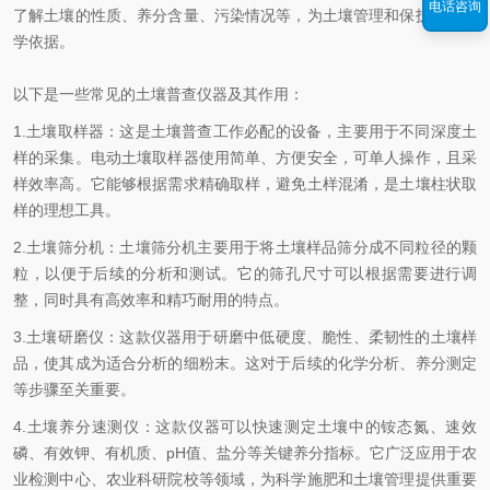
电话咨询
了解土壤的性质、养分含量、污染情况等，为土壤管理和保护提供科
学依据。
以下是一些常见的土壤普查仪器及其作用：
1.土壤取样器：这是土壤普查工作必配的设备，主要用于不同深度土
样的采集。电动土壤取样器使用简单、方便安全，可单人操作，且采
样效率高。它能够根据需求精确取样，避免土样混淆，是土壤柱状取
样的理想工具。
2.土壤筛分机：土壤筛分机主要用于将土壤样品筛分成不同粒径的颗
粒，以便于后续的分析和测试。它的筛孔尺寸可以根据需要进行调
整，同时具有高效率和精巧耐用的特点。
3.土壤研磨仪：这款仪器用于研磨中低硬度、脆性、柔韧性的土壤样
品，使其成为适合分析的细粉末。这对于后续的化学分析、养分测定
等步骤至关重要。
4.土壤养分速测仪：这款仪器可以快速测定土壤中的铵态氮、速效
磷、有效钾、有机质、pH值、盐分等关键养分指标。它广泛应用于农
业检测中心、农业科研院校等领域，为科学施肥和土壤管理提供重要