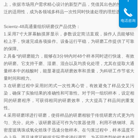
上，依据市场用户需求精心设计的新型产品，凭借其出色的性能和广
泛的适用性，成为各领域多样品一次性同时快速处理的理想选择。
电话咨询
Scientz-48高通量组织研磨仪产品优势：
1.采用7寸大屏幕触摸屏显示，参数设定简洁直观，操作人员能够轻
松上手，快速完成各项操作。设备运行平稳，为研磨工作提供了可靠
的保障。
2.具备*的研磨能力，能够在3分钟内对48个样本同时进行快速、有效
的研磨。它支持干磨、湿磨、混合以及均质化处理，尤其在提取大通
量样本中的核酸时，能显著提高研磨效率和质量，为科研工作节省大
量时间和精力。
3.在研磨过程中采用封闭式一次性离心管，有效避免了样品交叉污
染，确保了实验结果的准确性和可靠性。对于同一组织样本，设定相
同的研磨程序，可获得相同的研磨效率，大大提高了样品间的重复
性。
4.采用研磨球进行研磨，使得样品的研磨相较于传统研磨方式更为均
匀、充分。此外，该研磨器还可作为匀浆器使用，利用不锈钢球、高
密度玻璃珠或氧化锆珠子迅速分散样本。在匀浆过程中，样本温度不
会上升，而且速度可根据实际需求进行调节，为不同类型的样本处理