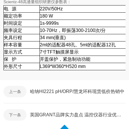
Scientz-48高通量组织研磨仪参数表：
电
源
220V/50Hz
额定功率
180
W
时间设定
1s-9999s
频率设定
10-70Hz，即振荡300-2100次/分
夹具行程
34
mm(垂直)
样本容量
2ml的适配器48孔、5ml的适配器12孔
显示方式
7寸TFT触摸屏显示
保
护
开盖保护，紧急制动功能
外形尺寸
L369*W360*H520
mm
哈纳HI2221 pH/ORP/慧龙环科现货低价热销中
上一条
英国GRANT品牌实力盘点 温控仪器行业优质选择
下一条