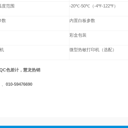
温度范围
-20℃-50℃（-4℉-122℉）
参数
内置白板参数
彩盒包装
 机
微型热敏打印机（选配）
0QC
色差计
，慧龙热销
：
、
010-
59476690