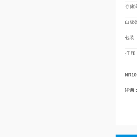
存储
白板
包装
打 印
NR1
详询