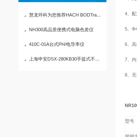
4、
慧龙环科为您推荐HACH BODTrak ii生化需氧量分析仪
5、
NH300高品质便携式电脑色差仪
410C-01A台式PH/电导率仪
6、
上海申安DSX-280KB30手提式不锈钢电热蒸汽灭菌器
7、
8、
NR1
型号
照明