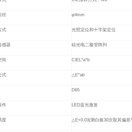
口径
φ4mm
方式
光照定位和十字架定位
传感器
硅光电二极管阵列
空间
CIEL*a*b
公式
△E*ab
D65
器件
LED蓝光激发
精度
△E<0.03(测白板30次取其偏差