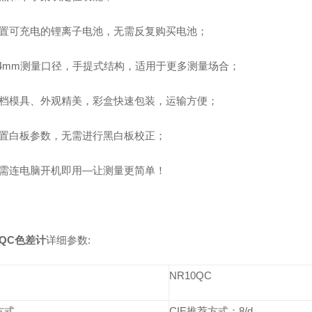
配置可充电的锂离子电池，无需反复购买电池；
Φ4mm测量口径，手提式结构，适用于更多测量场合；
高档模具、外观精美，彩盒快速包装，运输方便；
内置白板参数，无需进行黑白板校正；
无需连电脑开机即用—让测量更简单！
0QC
色差计
详细参数:
NR10QC
方式
CIE推荐方式：8/d