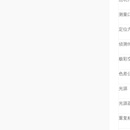
测量
定位
侦测
极彩
色差
光源
光源
重复