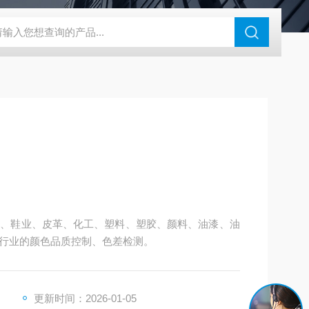
46过氧乙酸检测仪
CT2001A微电流扣电测试
PL-G07日本富士智
服装、鞋业、皮革、化工、塑料、塑胶、颜料、油漆、油
行业的颜色品质控制、色差检测。
更新时间：2026-01-05