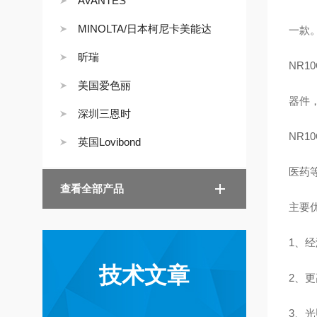
AVANTES
MINOLTA/日本柯尼卡美能达
一款
昕瑞
NR
美国爱色丽
器件
深圳三恩时
NR
英国Lovibond
医药
查看全部产品
主要
1、
技术文章
2、更
3、