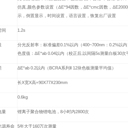
仿真,颜色参数设置（ΔE*94因数，ΔE*cmc因数，ΔE20
示，倒置显示，时间设置，语言设置，恢复出厂设置
时间
1.2s
性
分光反射率：标准偏差0.1%以内（400~700nm：0.2%以
色度值：ΔE*ab 0.04以内（校正后,以间隔5s测量白板30
差
ΔE*ab 0.2以内（BCRA系列Ⅱ 12块色板测量平均值）
长X宽X高=90X77X230mm
0.6kg
电量
锂离子聚合物锂电池，8小时内2800次
光源寿命
5年大于160万次测量