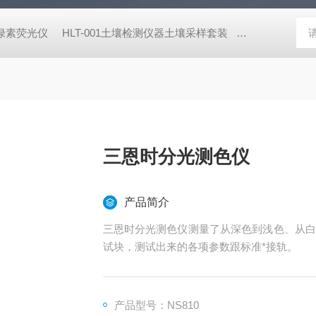
式叶绿素荧光仪
HLT-001土壤检测仪器土壤采样套装
德国MN 913
三恩时分光测色仪
产品简介
三恩时分光测色仪测量了从深色到浅色、从白
试块，测试出来的各项参数跟标准*接轨。
产品型号：NS810