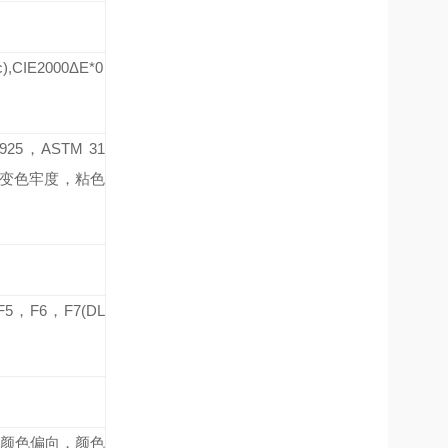
c),CIE2000ΔE*0
1925，ASTM 31
力份；变色牢度，粘色
F5，F6，F7(DL
，颜色偏向，颜色