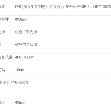
方式
D/8°(漫反射均匀照明8°接收)；符合标准CIE 5，GB/T 3978
球尺寸
Φ58mm
光源
组合LED光源
器
硅光电二极管
波长范围
400~700nm
间隔
10nm
率测定范
0~200%
口径
Φ8mm