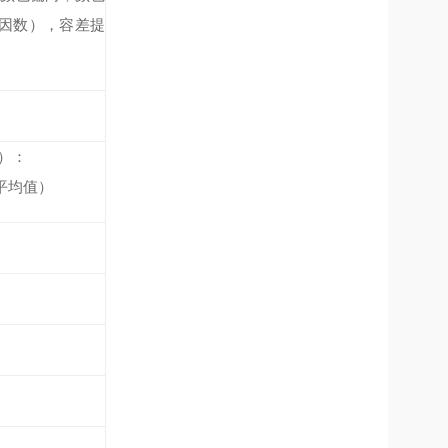
00因数），容差提
内）：
次平均值）