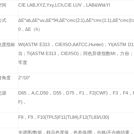
空间
CIE LAB,XYZ,Yxy,LCh,CIE LUV，LAB&WI&YI
公式
ΔE*ab,ΔE*uv,ΔE*94,ΔE*cmc(2:1),ΔE*cmc(1:1),ΔE*cmc(l:
0，ΔE（h）
色度指标
WI(ASTM E313，CIE/ISO,AATCC,Hunter)；YI(ASTM D
3)；TI(ASTM E313，CIE/ISO)；同色异谱指数Mt，
牢度
者角度
2°/10°
光源
D65，A,C,D50，D55，D75，F1，F2(CWF)，F3，F4，
F)，
F8，F9，F10(TPL5)F11(TL84),F12(TL83/U30)
光谱图/数据，样品色度值，色差值/图，合格/不合格结果