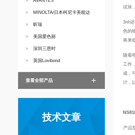
AVANTES
试块
MINOLTA/日本柯尼卡美能达
3nh
昕瑞
色的
美国爱色丽
将来
深圳三恩时
随着
英国Lovibond
工作
成，
查看全部产品
计，
NS81
技术文章
产品