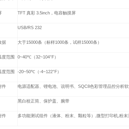
屏
TFT 真彩 3.5inch，电容触摸屏
USB/RS 232
数据
大于15000条（标样1000条，试样15000条）
温度范围
0~40℃（32~104°F）
温度范围
-20~50℃（-4~122°F）
附件
电源适配器、锂电池、说明书、SQC8色彩管理品控分析
黑白校正筒、保护盖、腕带
附件
多功能测试组件（液体、粉末、颗粒等）,微型打印机,粉末