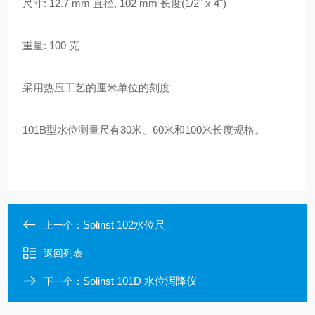
尺寸
: 12.7 mm
直径
, 102 mm
长度
(1/2" x 4")
重量
: 100
克
采用热压工艺的厘米单位的刻度
101B
型水位测量尺有
30
米、
60
米和
100
米长度规格。
Solinst 102水位尺
上一个：
返回列表
Solinst 101D 水位泻降仪
下一个：