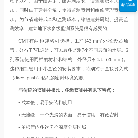
地下水样。由于建井多，建井周期长，使监测成本大大增
电话咨询
加，同时由于建井分散，使得监测费用和维修管理费用增
加。为节省建井成本和监测成本，缩短建井周期、提高监
测效率，建立地下水多级监测系统是很有必要的。
CMT
有两种规格可选择。
1.7" (43 mm)
外径聚乙烯
管，分布了
7
孔通道，可以最多监测
7
个不同层面的水层。
3
孔系统使用同样的材料和结构，外径只有
1.1" (28 mm)
。
这种细型管用于小直径的安装要求，特别对于直接贯入式
（
direct push
）钻孔的密封环境紧凑。
与传统的监测井相比，多级监测井有以下特点：
•
成本低，易于安装和使用
•
无接缝
–
一个光滑的表面，易于使用，有效密封
•
单根管内多达
7
个深度分层区域