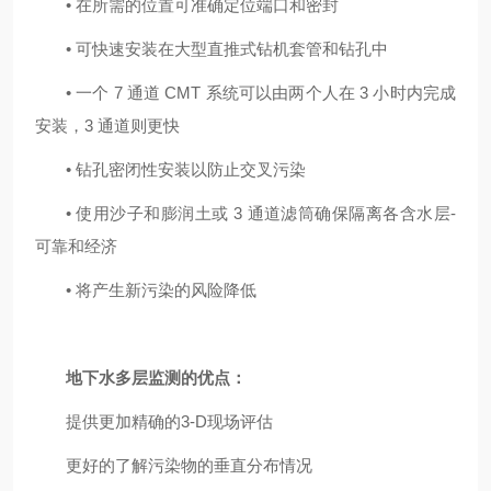
•
在所需的位置可准确定位端口和密封
•
可快速安装在大型直推式钻机套管和钻孔中
•
一个
7
通道
CMT
系统可以由两个人在
3
小时内完成
安装，
3
通道则更快
•
钻孔密闭性安装以防止交叉污染
•
使用沙子和膨润土或
3
通道滤筒确保隔离各含水层
-
可靠和经济
•
将产生新污染的风险降低
地下水多层监测的优点：
提供更加精确的
3-D
现场评估
更好的了解污染物的垂直分布情况