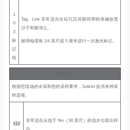
1
Tag Line
非常适合在钻孔完井期间帮助准确放置
0
沙子和膨润土。
3
标
耐用电缆每
1/4
英尺或
5
厘米进行一次激光标记。
记
线
采样方法
:
根据您现场的水深和您的采样要求，
Solinst
提供各种采
样选项。
非常适合从低于
9m
（
30
英尺）的浅水位取出样
410
品