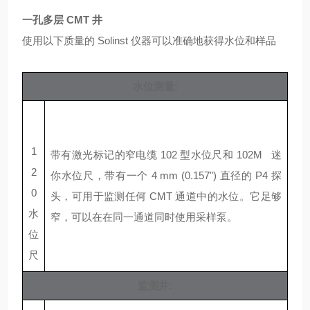
一孔多层
CMT
井
使用以下质量的
Solinst
仪器可以准确地获得水位和样品
水位测量
:
1
带有激光标记的窄电缆
102
型水位尺和
102M
迷
2
你水位尺，带有一个
4 mm (0.157")
直径的
P4
探
0
头，可用于监测任何
CMT
通道中的水位。它足够
水
窄，可以在在同一通道同时使用采样泵。
位
尺
监测井
: