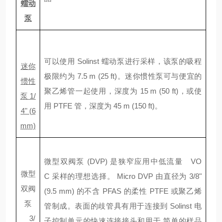
蠕动
泵
可以使用
Solinst
蠕动泵进行采样，该泵的吸程
迷你
极限约为
7.5 m (25 ft)
。
迷你惯性泵
可与便宜的
惯性
聚乙烯管一起使用，深度为
15 m (50 ft)
，或使
泵
1/
用
PTFE
管，深度为
45 m (150 ft)
。
4" (6
mm)
微型双阀泵
(DVP)
是狭窄应用中低流量
VO
微型
C
采样的理想选择。
Micro DVP
由直径为
3/8"
双阀
(9.5 mm)
的不含
PFAS
的柔性
PTFE
或聚乙烯
泵
管制成。表面的歧管具有用于连接到
Solinst
电
3/
子控制单元的快速连接接头和用于
简单的样品