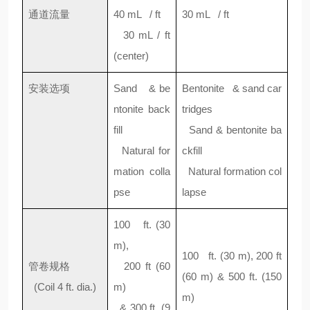
通道流量
40 mL / ft
30 mL / ft
30 mL / ft
(center)
安装选项
Sand & be
Bentonite & sand car
ntonite back
tridges
fill
Sand & bentonite ba
Natural for
ckfill
mation colla
Natural formation col
pse
lapse
100 ft. (30
m),
100 ft. (30 m), 200 ft
管卷规格
200 ft (60
(60 m) & 500 ft. (150
(Coil 4 ft. dia.)
m)
m)
& 300 ft. (9