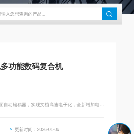
46过氧乙酸检测仪
CT2001A微电流扣电测试
PL-G07日本富士智
彩色多功能数码复合机
面自动输稿器，实现文档高速电子化，全新增加电子
面板，可调节角度的操作面板，LED灯光提示功能，革
更新时间：2026-01-09