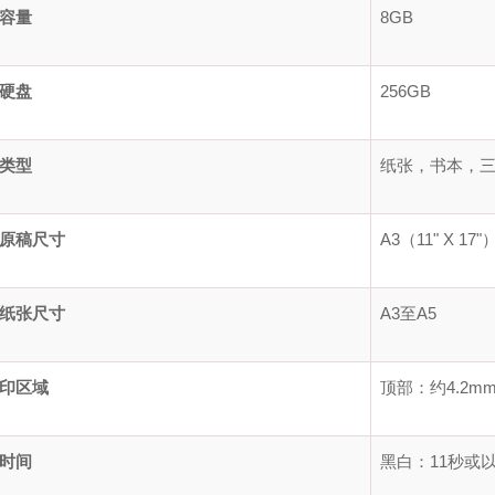
容量
8GB
硬盘
256GB
类型
纸张，书本，
原稿尺寸
A3（11" X 17"
纸张尺寸
A3至A5
印区域
顶部：约4.2m
时间
黑白：11秒或