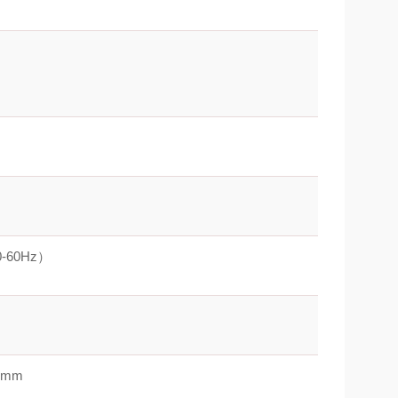
50-60Hz）
79mm