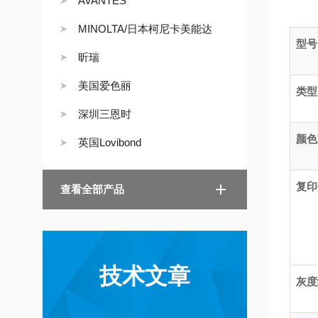
AVANTES
MINOLTA/日本柯尼卡美能达
型号
昕瑞
美国爱色丽
类型
深圳三恩时
颜色
英国Lovibond
复印
查看全部产品
技术文章
灰度