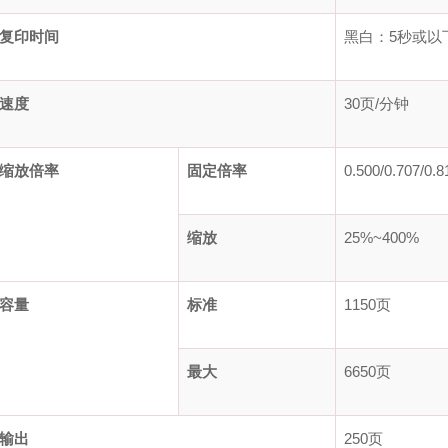
复印时间
黑白：5秒或以
速度
30页/分钟
缩放倍率
固定倍率
0.500/0.707/0.8
缩放
25%~400%
容量
标准
1150页
最大
6650页
输出
250页