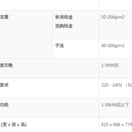
克重
标准纸盒
52-256g/m2
选购纸盒
手送
60-300g/m2
复印数
1-9999页
要求
220 - 240V （
功耗
1.58kW或以下
(宽 x 深 x 高)
615 x 688 x 7