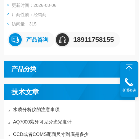
更新时间：2026-03-06
番茄等内置糖度、成熟度模型，计算果实内部糖度、水分、成熟
度等指标，用于分析果实营养状况。
厂商性质：经销商
访问量：315
18911758155
产品咨询
产品分类
技术文章
电话咨询
水质分析仪的注意事项
AQ7000紫外可见分光光度计
CCD或者COMS靶面尺寸到底是多少