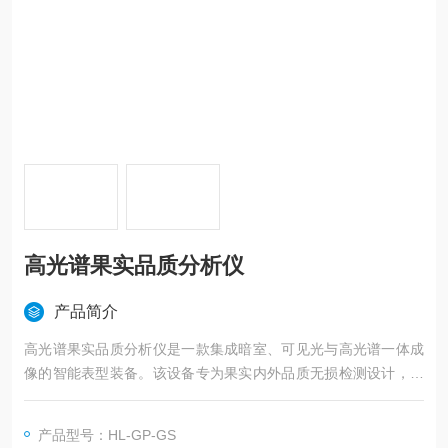
高光谱果实品质分析仪
产品简介
高光谱果实品质分析仪是一款集成暗室、可见光与高光谱一体成
像的智能表型装备。该设备专为果实内外品质无损检测设计，适
用于苹果、梨、柑橘、番茄等多种果实。广泛用于实验室、气候
室、植物工厂、温室、果园采后处理，是果品品质控制与智能分
产品型号：HL-GP-GS
选的可靠工具。用于检测各种水果、果实，如苹果、梨、柑橘、