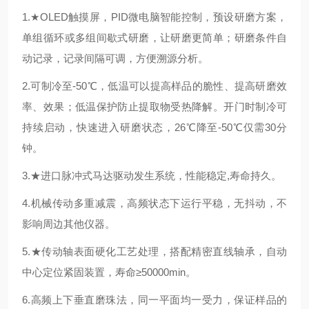
1.
★OLED触摸屏，PID微电脑智能控制，预设研磨方案，
单组循环或多组间歇式研磨，让研磨更简单；研磨条件自
动记录，记录间隔可调，方便溯源分析。
2.可制冷至-50℃，低温可以提高样品的脆性、提高研磨效
率、效果；低温保护防止提取物受热降解。开门时制冷可
持续启动，快速进入研磨状态，26℃降至-50℃仅需30分
钟。
3.★进口脉冲式马达驱动发生系统，性能稳定,寿命持久。
4.机械传动多重减震，高频状态下运行平稳，无抖动，不
影响周边其他仪器。
5.★传动轴表面硬化工艺处理，搭配精密直线轴承，自动
中心定位紧固装置，寿命≥50000min。
6.高频上下垂直磨珠法，同一平面均一受力，保证样品的