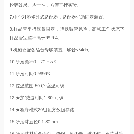
粉碎效果、均一性，方便平行实验。
7.中心对称矩阵式适配器，适配器辅助固定装置。
8.样品管平行压紧固定，降低破管风险，高频工作状态下
样品管完整率高于99.9%。
9.机械仓配备隔音降噪装置，噪音≤54db。
10.研磨频率0—70 Hz/S
11.研磨时间0-9999S
12.控温范围-50℃~室温可调
13.★加/减速时间1-60s可调
14.★程序模式30组配方数据存储
15.研磨球直径0.1-30mm
16.研磨球材质合金钢、铬钢、氧化锆、碳化钨、石英砂等