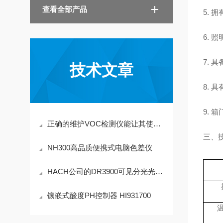
查看全部产品
5.
拥
6.
照
7.
具
技术文章
8.
具
9.
箱
正确的维护VOC检测仪能让其使用寿命增长
三、
NH300高品质便携式电脑色差仪
HACH公司的DR3900可见分光光度计深受广大用户的喜爱
镶嵌式酸度PH控制器 HI931700