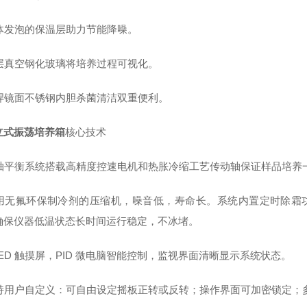
体发泡的保温层助力节能降噪。
层真空钢化玻璃将培养过程可视化。
焊镜面不锈钢内胆杀菌清洁双重便利。
立式振荡培养箱
核心技术
轴平衡系统搭载高精度控速电机和热胀冷缩工艺传动轴保证样品培养
用无氟环保制冷剂的压缩机，噪音低，寿命长。系统内置定时除霜
确保仪器低温状态长时间运行稳定，不冰堵。
LED 触摸屏，PID 微电脑智能控制，监视界面清晰显示系统状态。
持用户自定义：可自由设定摇板正转或反转；操作界面可加密锁定；