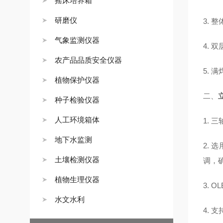
摇床培养箱
研磨仪
3.
整
气象监测仪器
4.
双
农产品品质安全仪器
5.
满
植物保护仪器
二、
种子检验仪器
人工环境箱体
1.
三
地下水监测
2.
选
土壤检测仪器
调，
植物生理仪器
3.
O
水文水利
4.
支