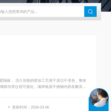
46过氧乙酸检测仪
CT2001A微电流扣电测试
PL-G07日本富士智
置隔板， 历久弥新的喷涂工艺便于清洁不变色，整体
璃将培养过程可视化，满焊镜面不锈钢内胆杀菌清洁
更新时间：2026-03-06