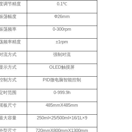
度调节精度
0.1℃
振荡幅度
Ф26mm
振荡频率
0-300rpm
荡频率精度
±1rpm
对流方式
强制对流
显示方式
OLED触摸屏
控制方式
PID微电脑智能控制
定时范围
0-999.9h
摇板尺寸
485mmX485mm
最大容量
250ml×25/500ml×16/1L×9
外型尺寸
720mmX800mmX1300mm