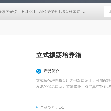
式叶绿素荧光仪
HLT-001土壤检测仪器土壤采样套装
德国MN 913
立式振荡培养箱
产品简介
立式振荡培养箱采用内部双层设计，可加配静
发泡的保温层助力节能降噪，双层真空钢化玻
双重便利，适用于各类实验场景。
产品型号：L-1