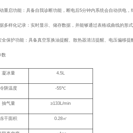
动重启功能：具备自我诊断功能，断电后
5分钟内系统会自动供电，
据多样化记录：实时显示、储存数据，并能够通过表格或曲线的形式
安全保护功能：具备真空泵换油提醒、散热器清洁提醒、电压偏移提
参数
凝冰量
4.5L
冷阱温度
-55℃
抽气量
≥133L/min
冻干面积
0.28㎡