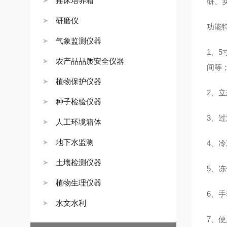
摇床培养箱
研、
研磨仪
功能
气象监测仪器
1、
农产品品质安全仪器
间等
植物保护仪器
2、
立
种子检验仪器
3、
过
人工环境箱体
地下水监测
4、
冷
土壤检测仪器
5、
冻
植物生理仪器
6、
手
水文水利
7、
使