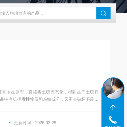
46过氧乙酸检测仪
CT2001A微电流扣电测试
PL-G07日本富士智
真空冷冻原理，直接将土壤固态化，得到冻干土壤样
品中有机挥发性物质和热敏成分，又不会破坏溶质原
。主要用于科研、实验室、土壤研究所、环境所等科
更新时间：2026-02-28