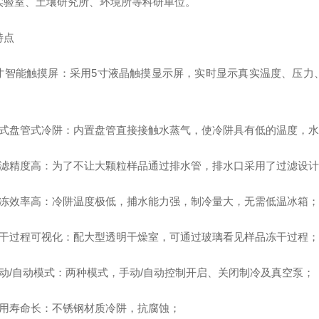
实验室、土壤研究所、环境所等科研单位。
特点
5寸智能触摸屏：采用5寸液晶触摸显示屏，实时显示真实温度、压
；
式盘管式冷阱：内置盘管直接接触水蒸气，使冷阱具有低的温度，水
滤精度高：为了不让大颗粒样品通过排水管，排水口采用了过滤设计
冻效率高：冷阱温度极低，捕水能力强，制冷量大，无需低温冰箱；
干过程可视化：配大型透明干燥室，可通过玻璃看见样品冻干过程；
动
/自动模式：两种模式，手动/自动控制开启、关闭制冷及真空泵；
用寿命长：不锈钢材质冷阱，抗腐蚀；