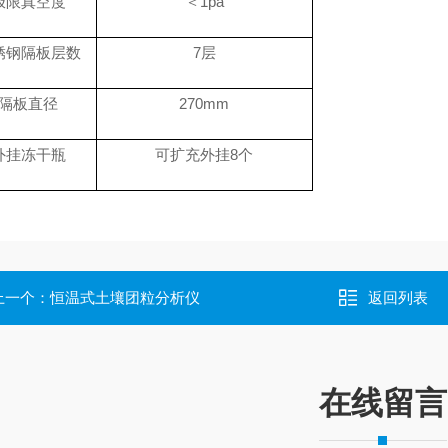
极限真空度
＜
1pa
锈钢隔板层数
7层
隔板直径
270mm
外挂冻干瓶
可扩充外挂
8个
上一个：
恒温式土壤团粒分析仪
返回列表
在线留言