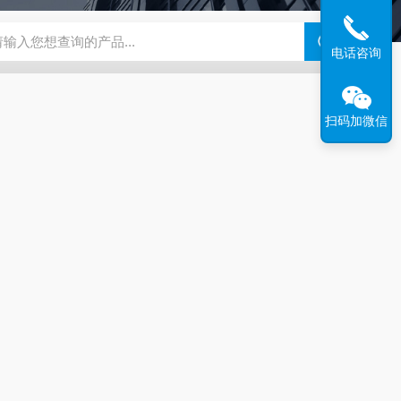
46过氧乙酸检测仪
CT2001A微电流扣电测试
PL-G07日本富士智
电话咨询
扫码加微信