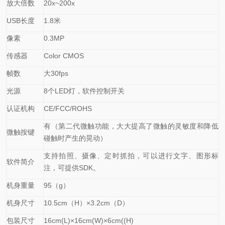
放大倍数
20x~200x
USB
长度
1.8
米
像素
0.3MP
传感器
Color CMOS
帧数
大30fps
光源
8
个LED灯，软件控制开关
认证机构
CE/FCC/ROHS
有（第二代微触功能，大大提高了微触的灵敏度和降低
微触按键
碰触时产生的晃动）
支持拍照、摄像、定时抓拍，可以进行文字、图形标
软件简介
注，可提供SDK。
机身重量
95
（g）
机身尺寸
10.5cm
（H）×3.2cm（D）
包装尺寸
16cm(L)
×16cm(W)×6cm((H)