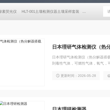
式叶绿素荧光仪
HLT-001土壤检测仪器土壤采样套装
德国MN 913
日本理研气体检测仪（热
日本理研气体检测仪（热分解器搭载型） 特征 通过搭载新智能传感
到毒性气体，可燃性气体，氧气，可对应需求选
符LCD，气体浓度，泵驱动状态的确认一目了然。 通过搭载
常点检的工时。 体型小可搬动，通过连接商用电源（AC100V~240V±10%），可随处检
更新时间：2026-05-28
测。 通过更换传感器，可变更气体
日本理研检测器