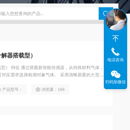
46过氧乙酸检测仪
CT2001A微电流扣电测试
PL-G07日本富士智
分解器搭载型）
电话咨询
器，从特殊材料气体，
择检测对象气体。 采用清晰易看的大型字
流量自动调节功能，减少了日
扫码加微信
产品型号：
浏览量：166
种类。