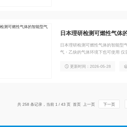
日本理研检测可燃性气体
日本理研检测可燃性气体的智能型气体检测部 特征 防爆等级为ExdⅡCT
气・乙炔的气体环境下也可使用 仅
容所采用的检测原理包括3种：催
定环境及测定范围需求
更新时间：2026-05-28
共 258 条记录，当前 1 / 43 页 首页 上一页
下一页