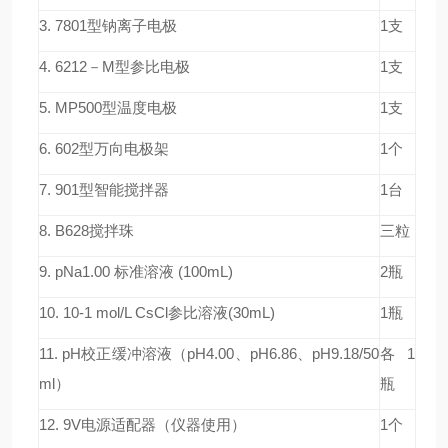
3. 7801型钠离子电极
1支
4. 6212－M型参比电极
1支
5. MP500型温度电极
1支
6. 602型万向电极架
1个
7. 901型智能搅拌器
1台
8. B628搅拌珠
三粒
9. pNa1.00 标准溶液 (100mL)
2瓶
10. 10-1 mol/L CsCl参比溶液(30mL)
1瓶
11. pH校正缓冲溶液（pH4.00、pH6.86、pH9.18/50
各1
ml）
瓶
12. 9V电源适配器（仪器使用）
1个