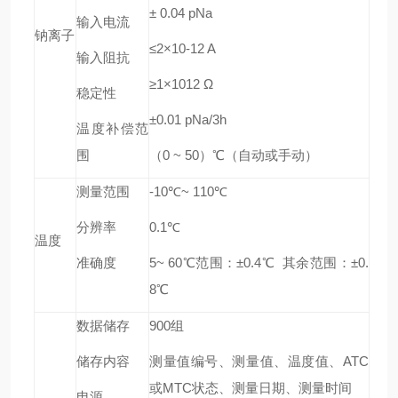
± 0.04 pNa
输入电流
钠离子
≤2×10-12 A
输入阻抗
≥1×1012 Ω
稳定性
±0.01 pNa/3h
温度补偿范
围
（0 ~ 50）℃（自动或手动）
测量范围
-10℃~ 110℃
分辨率
0.1℃
温度
准确度
5~ 60℃范围：±0.4℃
其余范围：±0.
8℃
数据储存
900组
储存内容
测量值编号、测量值、温度值、ATC
或MTC状态、测量日期、测量时间
电源