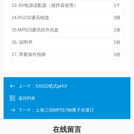
13. 6V电源适配器（搅拌器使用）
1个
14.RS232通讯电缆
1根
15.MP523通讯软件光盘
1张
16. 说明书
1份
17. 简要操作指南
1份
SX610笔式pH计
上一个：
返回列表
上海三信MP517钠离子浓度计
下一个：
在线留言