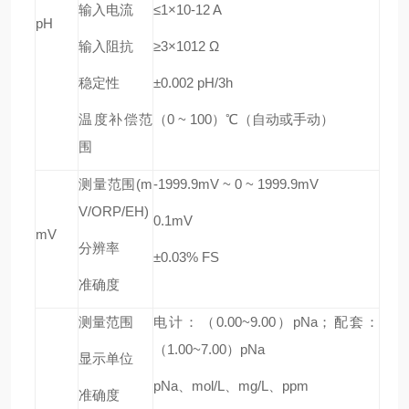
输入电流
≤1×10-12 A
pH
输入阻抗
≥3×1012 Ω
稳定性
±0.002 pH/3h
温度补偿范
（0 ~ 100）℃（自动或手动）
围
测量范围(m
-1999.9mV ~ 0 ~ 1999.9mV
V/ORP/EH)
0.1mV
mV
分辨率
±0.03% FS
准确度
测量范围
电计：（0.00~9.00）pNa；配套：
（1.00~7.00）pNa
显示单位
pNa、mol/L、mg/L、ppm
准确度