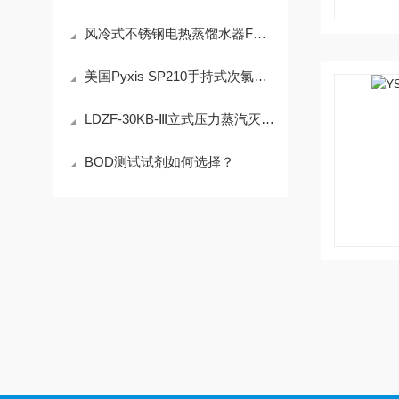
风冷式不锈钢电热蒸馏水器FDZ-7A
美国Pyxis SP210手持式次氯酸钠分析仪怎样维护
LDZF-30KB-Ⅲ立式压力蒸汽灭菌器
BOD测试试剂如何选择？