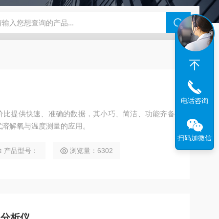
46过氧乙酸检测仪
CT2001A微电流扣电测试
PL-G07日本富士智
电话咨询
高性价比提供快速、准确的数据，其小巧、简洁、功能齐备
式溶解氧与温度测量的应用。
扫码加微信
产品型号：
浏览量：6302
氧分析仪