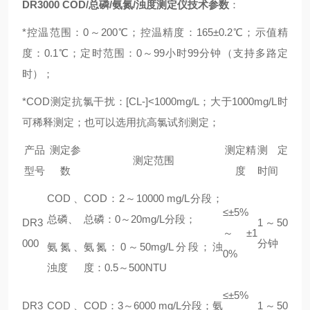
DR3000
COD/
总磷/氨氮/浊度测定仪技术参数
：
*
控温范围：0～200℃；控温精度：165±0.2℃；示值精
度：0.1℃；定时范围：0～99小时99分钟（支持多路定
时）；
*COD
测定抗氯干扰：[CL-]<1000mg/L；大于1000mg/L时
可稀释测定；也可以选用抗高氯试剂测定；
产品
测定参
测定精
测定
测定范围
型号
数
度
时间
COD
、
COD
：2～10000
mg/L
分段；
≤±5%
总磷、
总磷：0～20mg/L分段；
DR3
1
～50
～±1
000
分钟
氨氮、
氨氮：0～50mg/L分段；浊
0%
浊度
度：0.5～500NTU
≤±5%
DR3
COD
、
COD
：3～6000
mg/L
分段；氨
1
～50