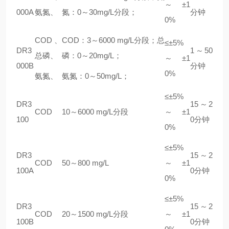
～±1
000A
氨氮、
氮：0～30mg/L分段；
分钟
0%
COD
、
COD
：3～6000
mg/L
分段；总
≤±5%
DR3
1
～50
总磷、
磷：0～20mg/L；
～±1
000B
分钟
0%
氨氮、
氨氮：0～50mg/L；
≤±5%
DR3
15
～2
COD
10
～6000
mg/L
分段
～±1
100
0分钟
0%
≤±5%
DR3
15
～2
COD
50
～800
mg/L
～±1
100A
0分钟
0%
≤±5%
DR3
15
～2
COD
20
～1500
mg/L
分段
～±1
100B
0分钟