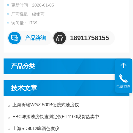
更新时间：2026-01-05
配便携式高能电池供电时，可用于野外使用。
厂商性质：经销商
访问量：1769
18911758155
产品咨询
产品分类
技术文章
电话咨询
上海昕瑞WGZ-500B便携式浊度仪
EBC啤酒浊度快速测定仪ET4100现货热卖中
上海SD9012啤酒色度仪