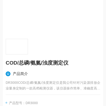
COD/总磷/氨氮/浊度测定仪
产品简介
DR3000COD/总磷/氨氮/浊度测定仪是我公司针对污染源排放企
业量身定制的一款高档检测仪器，该仪器操作简单、准确度高、
功能*。可用于生活饮用水、地表水、地下水、景观水、工业废
水、医疗及城镇污水等水体中的化学需氧量COD、氨氮、总磷、
产品型号：DR3000
总氮、浊度等参数的快速测定。配有铝合金携带式包装箱，可选