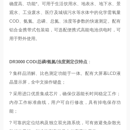
确度高、功能*。可用于
生活饮用水、地表水、地下水、景
观水、工业废水、医疗及城镇污水等水体中
的化学需氧量
COD、氨氮、总磷、总氮、浊度等参数的快速测定。配有
铝合金携带式包装箱，可选配
便携式高能电池供电时，可
用于野外使用。
DR3000
COD/
总磷/氨氮/浊度测定仪特点
：
?
集样品消解、比色测定功能于一体。配有大屏幕LCD液
晶显示屏，全中文操作键盘；
?
采用进口优质集成芯片，确保仪器能长时间稳定工作；
内存工作标准曲线，用户可自行修改，具有掉电保存功
能；
?
可靠的定位结构及独立双光路系统，可有效避免杂散光