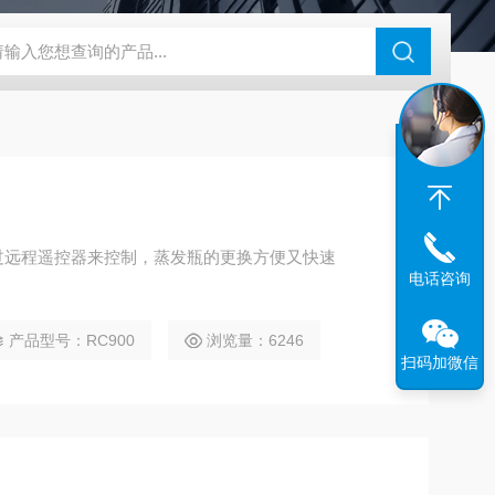
46过氧乙酸检测仪
CT2001A微电流扣电测试
PL-G07日本富士智
过远程遥控器来控制，蒸发瓶的更换方便又快速
电话咨询
产品型号：RC900
浏览量：6246
扫码加微信