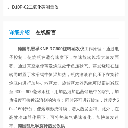
D10P-02二氧化碳测量仪
详细介绍
在线留言
德国凯恩孚KNF RC900旋转蒸发仪
工作原理：通过电
子控制，使烧瓶在适合速度下，恒速旋转以增大蒸发面
积。通过真空泵使蒸发烧瓶处于负压状态。蒸发烧瓶在旋
转同时置于水浴锅中恒温加热，瓶内溶液在负压下在旋转
烧瓶内进行加热扩散蒸发。旋转蒸发器系统可以密封减压
至 400～600毫米汞柱；用加热浴加热蒸馏瓶中的溶剂，加
热温度可接近该溶剂的沸点；同时还可进行旋转，速度为5
0～160转/分，使溶剂形成薄膜，增大蒸发面积。此外，在
高效冷却器作用下，可将热蒸气迅速液化，加快蒸发速
率。
德国凯恩孚旋转蒸发仪供