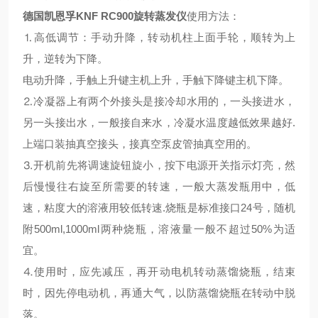
德国凯恩孚KNF RC900旋转蒸发仪
使用方法：
⒈高低调节：手动升降，转动机柱上面手轮，顺转为上
升，逆转为下降。
电动升降，手触上升键主机上升，手触下降键主机下降。
⒉冷凝器上有两个外接头是接冷却水用的，一头接进水，
另一头接出水，一般接自来水，冷凝水温度越低效果越好.
上端口装抽真空接头，接真空泵皮管抽真空用的。
⒊开机前先将调速旋钮旋小，按下电源开关指示灯亮，然
后慢慢往右旋至所需要的转速，一般大蒸发瓶用中，低
速，粘度大的溶液用较低转速.烧瓶是标准接口24号，随机
附500ml,1000ml两种烧瓶，溶液量一般不超过50%为适
宜。
⒋使用时，应先减压，再开动电机转动蒸馏烧瓶，结束
时，因先停电动机，再通大气，以防蒸馏烧瓶在转动中脱
落。