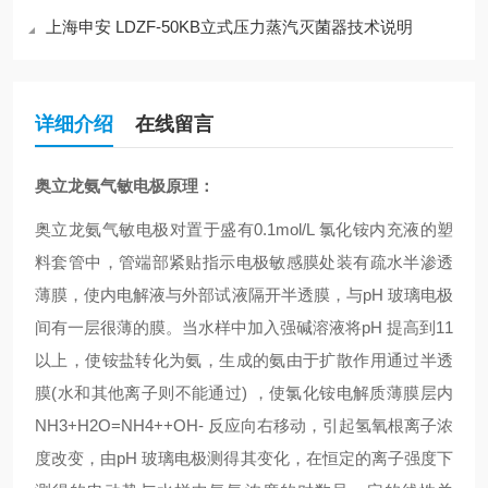
上海申安 LDZF-50KB立式压力蒸汽灭菌器技术说明
详细介绍
在线留言
奥立龙氨气敏电极原理：
奥立龙氨气敏电极对置于盛有0.1mol/L 氯化铵内充液的塑
料套管中，管端部紧贴指示电极敏感膜处装有疏水半渗透
薄膜，使内电解液与外部试液隔开半透膜，与pH 玻璃电极
间有一层很薄的膜。当水样中加入强碱溶液将pH 提高到11
以上，使铵盐转化为氨，生成的氨由于扩散作用通过半透
膜(水和其他离子则不能通过) ，使氯化铵电解质薄膜层内
NH3+H2O=NH4++OH- 反应向右移动，引起氢氧根离子浓
度改变，由pH 玻璃电极测得其变化，在恒定的离子强度下