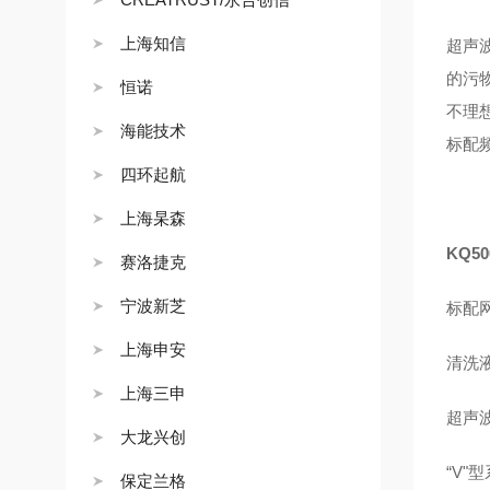
上海知信
超声波
的污
恒诺
不理想
海能技术
标配频
四环起航
上海杲森
KQ50
赛洛捷克
宁波新芝
标配
上海申安
清洗
上海三申
超声波
大龙兴创
“V"
型
保定兰格