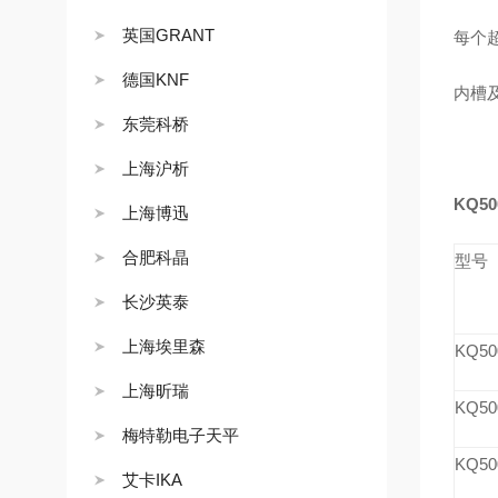
英国GRANT
每个
德国KNF
内槽
东莞科桥
上海沪析
KQ50
上海博迅
合肥科晶
型号
长沙英泰
上海埃里森
KQ50
上海昕瑞
KQ50
梅特勒电子天平
KQ50
艾卡IKA