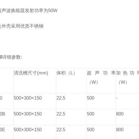
超声波换能器发射功率为50W
及外壳采用优质不锈钢
0
详细参数:
清洗槽尺寸(mm)
体积（L）
超声功率
加热功
（W）
（W）
0
500
×300×150
22.5
500
-
0B
500
×300×150
22.5
500
800
0E
500
×300×150
22.5
500
800