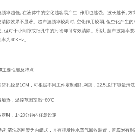
频率越低, 在液体中的空化越容易产生, 作用也越强。波长越长, 方
物清除效果不显著。超声波频率较高时, 空化作用较弱, 但空化产生的
, 但对于小间隙或细孔中的污物却可有效清除。所以, 超声波频率要根
率为40KHz。
0
主要性能及特点
网篮孔径是1CM，可根据不同工件定制细孔网架，22.5L以下容量清
液加热，温控范围室温~80℃
定时，1~20分钟内任意设定
系列清洗器网架为内阙式，具有挥发性水蒸气回收装置，盖底附有耐