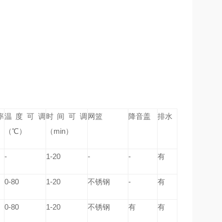
率
温度可调
时间可调
网篮
降音盖
排水
（℃）
（min）
-
1-20
-
-
有
0-80
1-20
不锈钢
-
有
0-80
1-20
不锈钢
有
有