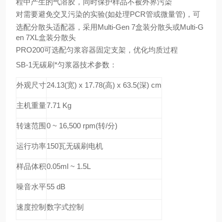
程中产生的气溶胶，同时保护样品不被外界污染
对需要避免交叉污染的实验(如处理PCR管或微量管)，可
选配分散头适配器，采用Multi-Gen 7盒装分散头或Multi-G
en 7XL盒装分散头
PRO200
可选配匀浆容器固定支架，优化均质过程
SB-1
无碳刷*匀浆器技术参数：
外观尺寸
24.13(
宽) x 17.78(高) x 63.5(深) cm
主机重量
7.71 Kg
转速范围
0 ~ 16,500 rpm(
转/分)
运行功率
150
瓦无碳刷电机
样品体积
0.05ml ~ 1.5L
噪音水平
55 dB
速度控制
数字式控制