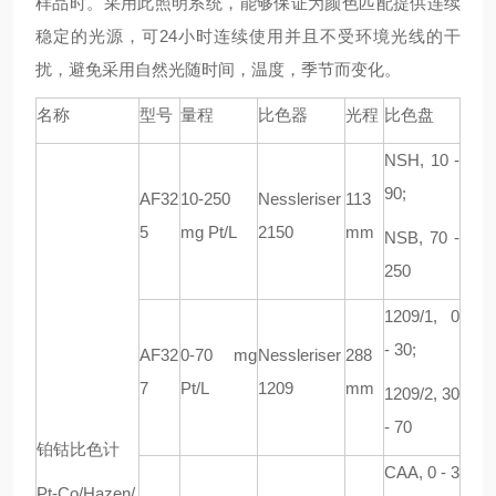
样品时。采用此照明系统，能够保证为颜色匹配提供连续
稳定的光源，可
24
小时连续使用并且不受环境光线的干
扰，避免采用自然光随时间，温度，季节而变化。
名称
型号
量程
比色器
光程
比色盘
NSH, 10 -
90;
AF32
10-250
Nessleriser
113
5
mg Pt/L
2150
mm
NSB, 70 -
250
1209/1, 0
- 30;
AF32
0-70 mg
Nessleriser
288
7
Pt/L
1209
mm
1209/2, 30
- 70
铂钴比色计
CAA, 0 - 3
Pt-Co/Hazen/