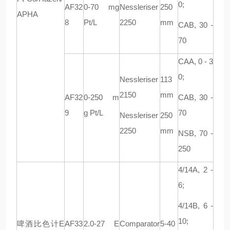
0;
AF32
0-70 mg
Nessleriser
250
APHA
8
Pt/L
2250
mm
CAB, 30 -
70
CAA, 0 - 3
0;
Nessleriser
113
2150
mm
AF32
0-250 m
CAB, 30 -
9
g Pt/L
70
Nessleriser
250
2250
mm
NSB, 70 -
250
4/14A, 2 -
6;
4/14B, 6 -
10;
啤酒比色计
E
AF33
2.0-27 E
Comparator
5-40