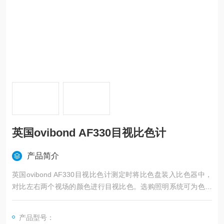
英国ovibond AF330目视比色计
产品简介
英国ovibond AF330目视比色计测定时将比色盘装入比色器中，
对比左右两个视场的颜色进行目视比色。选购照明系统可为色度
测定提供恒定不变的观察条件，提高测量的准确性。测量方法是
通过目视比色，使样品的颜色与比色盘上的某一个色玻片色度相
产品型号：
匹配。