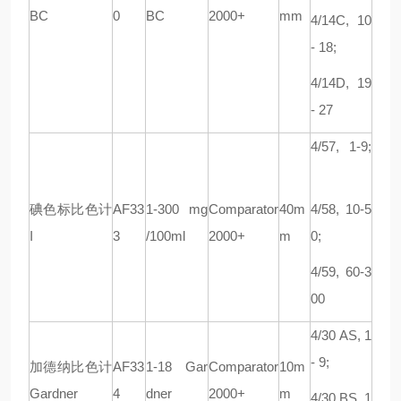
BC
0
BC
2000+
mm
4/14C, 10
- 18;
4/14D, 19
- 27
4/57, 1-9;
碘色标比色计
AF33
1-300 mg
Comparator
40m
4/58, 10-5
I
3
/100ml
2000+
m
0;
4/59, 60-3
00
4/30 AS, 1
- 9;
加德纳比色计
AF33
1-18 Gar
Comparator
10m
Gardner
4
dner
2000+
m
4/30 BS, 1