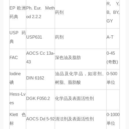
R, Y,
EP
欧洲
Ph. Eur. Meth
药剂
B, BY,
药典
od 2.2.2
GY
USP
药
USP631
药剂
A-T
典
AOCS Cc 13a-
0-45
FAC
深色油及脂肪
43
(
奇数
)
Iodine
油品及化学品，如溶剂、
0-500
DIN 6162
碘
树脂、脂肪酸
单位
Hess-Lv
DGK F050.2
化学品及表面活性剂
es
Klett
色
0-1000
AOCS Dd 5-92
清洁剂及表面活性剂
标
单位