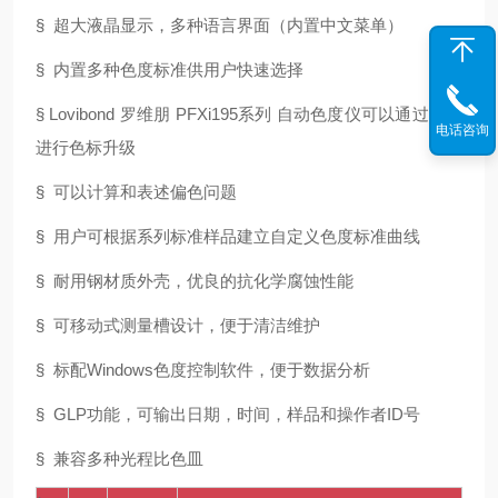
§
超大液晶显示，多种语言界面（内置中文菜单）
§
内置多种色度标准供用户快速选择
§
Lovibond
罗维朋
PFXi195
系列 自动色度仪可以通过远程
电话咨询
进行色标升级
§
可以计算和表述偏色问题
§
用户可根据系列标准样品建立自定义色度标准曲线
§
耐用钢材质外壳，优良的抗化学腐蚀性能
§
可移动式测量槽设计，便于清洁维护
§
标配
Windows
色度控制软件，便于数据分析
§ GLP
功能，可输出日期，时间，样品和操作者
ID
号
§
兼容多种光程比色皿