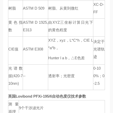
XC-D-
树脂
ASTM D 509
树脂、从黄到微红
FF
黄色指
ASTM D 1925,
由
XYZ
三坐标计算日光下
数
E313
的黄色程度
XYZ
，
xyz
，
L*C*h
，
CIE L
决定于
*a*b
，
CIE
值
ASTM E308
光谱轨
迹
Hunter l a b
，△
E
色差
光谱数
0-10
据
(420-7
--
透射率；光密度
0%
；
0
10nm)
-2.5
英国Lovibond PFXi-195/6自动色度仪
技术参数
测量
9
个干涉滤光片
原理