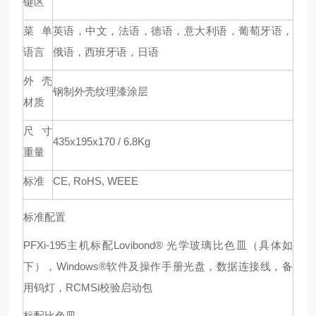
键区
菜单
英语，中文，法语，德语，意大利语，葡萄牙语，
语言
俄语，西班牙语，日语
外壳
钢制外壳纹理漆涂层
材质
尺寸
435x195x170 / 6.8Kg
重量
标准
CE, RoHS, WEEE
标准配置
PFXi-195
主机标配
Lovibond®
光学玻璃比色皿（具体如
下），
Windows®
软件及操作手册光盘，数据连接线，备
用钨灯，
RCMSi
校验启动包
标配比色皿