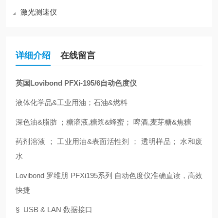
激光测速仪
详细介绍
在线留言
英国Lovibond PFXi-195/6自动色度仪
液体化学品
&
工业用油
；
石油
&
燃料
深色油
&
脂肪
；
糖溶液
,
糖浆
&
蜂蜜
；
啤酒
,
麦芽糖
&
焦糖
药剂溶液
；
工业用油
&
表面活性剂
；
透明样品
；
水和废
水
Lovibond
罗维朋
PFXi195
系列 自动色度仪准确直读，高效
快捷
§ USB & LAN
数据接口