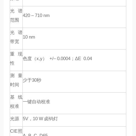
光谱
420 – 710 nm
范围
光谱
10 nm
带宽
重现
色度（
x,y
）
+/– 0.0004
；
ΔE 0.04
性
测量
少于
30
秒
时间
基线
一键自动校准
校准
光源
5V
，
10 W
卤钨灯
CIE
照
A, B, C, D65