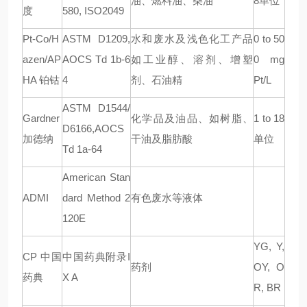
油、燃料油、柴油
8
单位
度
580, ISO2049
Pt-Co/H
ASTM D1209,
水和废水及浅色化工产品
0 to 50
azen/AP
AOCS Td 1b-6
如工业醇、溶剂、增塑
0 mg
HA
铂钴
4
剂、石油精
Pt/L
ASTM D1544/
Gardner
化学品及油品、如树脂、
1 to 18
D6166,AOCS
加德纳
干油及脂肪酸
单位
Td 1a-64
American Stan
ADMI
dard Method 2
有色废水等液体
120E
YG, Y,
CP
中国
中国药典附录
I
药剂
OY, O
药典
X A
R, BR