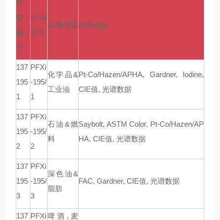
订
货
仪器
应用领域
内置色标
编
型号
号
137
PFXi
化学品
&
Pt-Co/Hazen/APHA, Gardner, Iodine,
195
-195/
工业油
CIE
值
,
光谱数据
1
1
137
PFXi
石油
&
燃
Saybolt, ASTM Color, Pt-Co/Hazen/AP
195
-195/
料
HA, CIE
值
,
光谱数据
2
2
137
PFXi
深色油
&
195
-195/
FAC, Gardner, CIE
值
,
光谱数据
脂肪
3
3
137
PFXi
啤酒
,
麦