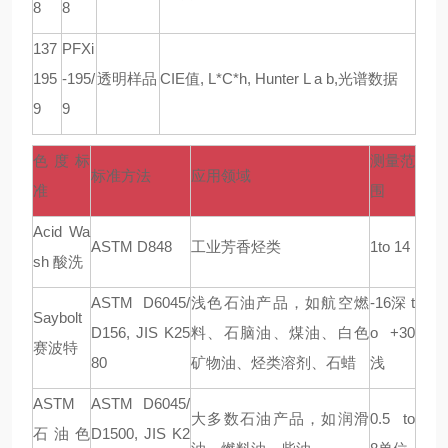
8
8
137
PFXi
195
-195/
透明样品
CIE
值
, L*C*h, Hunter L a b,
光谱数据
9
9
色度标
测量范
标准方法
应用领域
准
围
Acid Wa
ASTM D848
工业芳香烃类
1to 14
sh
酸洗
ASTM D6045/
浅色石油产品，如航空燃
-16
深
t
Saybolt
D156, JIS K25
料、石脑油、煤油、白色
o +30
赛波特
80
矿物油、烃类溶剂、石蜡
浅
ASTM
ASTM D6045/
大多数石油产品，如润滑
0.5 to
石油色
D1500, JIS K2