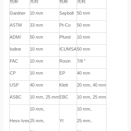
色标
光程
色标
光程
Gardner
10 mm
Saybolt
50 mm
ASTM
33 mm
Pt-Co
50 mm
ADMI
50 mm
Pfund
10 mm
Iodine
10 mm
ICUMSA
50 mm
FAC
10 mm
Rosin
7/8
“
CP
10 mm
EP
40 mm
USP
40 mm
Klett
20 mm, 40 mm
ASBC
10 mm, 25 mm
EBC
10 mm, 25 mm
10 mm,
10 mm,
Hess-Ives
25 mm,
YI
25 mm,