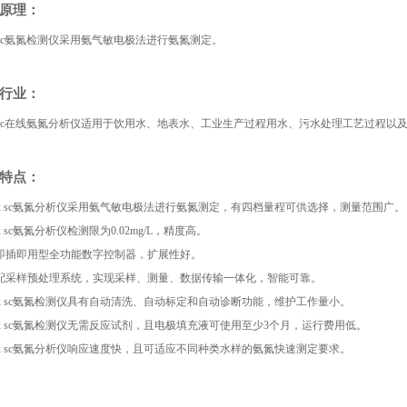
作原理：
ax sc氨氮检测仪采用氨气敏电极法进行氨氮测定。
用行业：
ax sc在线氨氮分析仪适用于饮用水、地表水、工业生产过程用水、污水处理工艺过程
器特点：
mtax sc氨氮分析仪采用氨气敏电极法进行氨氮测定，有四档量程可供选择，测量范围广。
tax sc氨氮分析仪检测限为0.02mg/L，精度高。
置即插即用型全功能数字控制器，扩展性好。
选配采样预处理系统，实现采样、测量、数据传输一体化，智能可靠。
mtax sc氨氮检测仪具有自动清洗、自动标定和自动诊断功能，维护工作量小。
mtax sc氨氮检测仪无需反应试剂，且电极填充液可使用至少3个月，运行费用低。
mtax sc氨氮分析仪响应速度快，且可适应不同种类水样的氨氮快速测定要求。