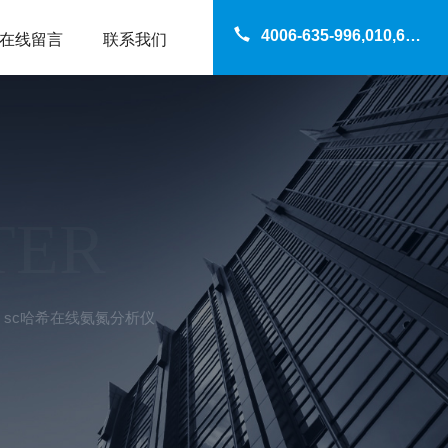
4006-635-996,010,69200960
在线留言
联系我们
TER
ax sc哈希在线氨氮分析仪