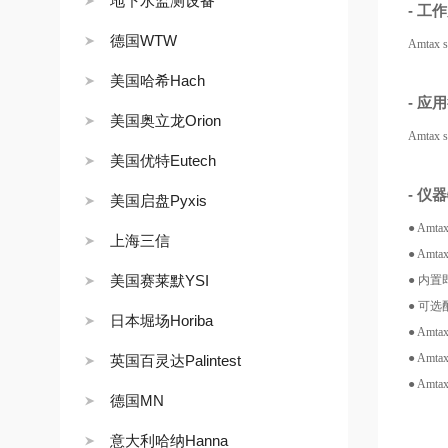
地下水监测设备
- 工
德国WTW
Amt
美国哈希Hach
- 应
美国奥立龙Orion
Amt
美国优特Eutech
- 仪
美国启盘Pyxis
● A
上海三信
● Am
美国赛莱默YSI
● 内
● 可
日本堀场Horiba
● A
● A
英国百灵达Palintest
● A
德国MN
意大利哈纳Hanna