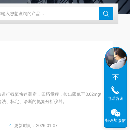
46过氧乙酸检测仪
CT2001A微电流扣电测试
PL-G07日本富士智
法进行氨氮快速测定，四档量程，检出限低至0.02mg/
电话咨询
清洗、标定、诊断的氨氮分析仪器。
扫码加微信
更新时间：2026-01-07