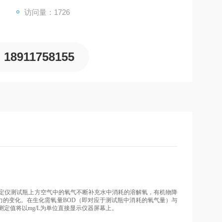
访问量：1726
18911758155
D测定仪测试瓶上方空气中的氧气不断补充水中消耗的溶解氧，有机物降
力的变化。在生化需氧量BOD（即对应于测试瓶中消耗的氧气量）与
定值将以mg/L为单位直接显示仪器屏幕上。