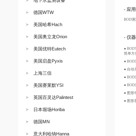
地下水监测设备
- 应
德国WTW
BOD
美国哈希Hach
美国奥立龙Orion
- 仪
美国优特Eutech
● BODT
简单方
美国启盘Pyxis
● B
● 自
上海三信
● B
美国赛莱默YSI
● B
● 图
英国百灵达Palintest
● 图
日本堀场Horiba
德国MN
意大利哈纳Hanna