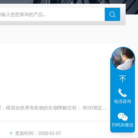
46过氧乙酸检测仪
CT2001A微电流扣电测试
PL-G07日本富士智
电话咨询
测量原理，模拟自然界有机物的生物降解过程： BOD测定仪
溶解氧，有机物降解过程中产生的CO2被密封盖中的
瓶中氧气压力的变化。在生化需氧量BOD（即对应于
扫码加微信
相关性，从而准确地进行BOD测定，测试结果在屏幕
更新时间：2026-01-07