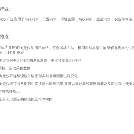
用行业：
测定仪广泛应用于市政污水，工业污水，环境监测，高校科研，生活污水，农业等领域
器特点：
®
rak
II BOD测定仪采用压差法，符合国标方法。模拟自然界微生物降解有机物的
便，且耗时更短
OD测定仪拥有6个独立的测量通道，单次可测量6个样品
动关机、自动采集数据
OD测定仪可连续读数并以图形实时显示测量过程变化
OD测定仪既可以从图形中直接读出测量结果,又可以通过曲线观察培养及反应过程，使测
形中有指针指示
形显示BOD测定的数值以及培养时间