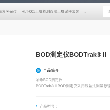
式叶绿素荧光仪
HLT-001土壤检测仪器土壤采样套装
德国MN 913
BOD测定仪BODTrak® II
产品简介
哈希BOD测定仪
BODTrak® II BOD测定仪采用压差法
测试瓶上方空气中的氧气不断补充水中消耗的
氢氧化钾吸收，压力传感器随时监测采样测试
测试瓶中消耗的氧气量）与气体压力之间建立
产品型号：