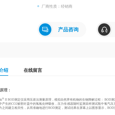
上以图形显示，B
厂商性质：经销商
产品咨询
介绍
在线留言
作原理：
®
ak
II BOD测定仪采用压差法测量原理，模拟自然界有机物的生物降解过程： BO
中产生的CO2被密封盖中的氢氧化钾吸收，压力传感器随时监测采样测试瓶中氧气压
力之间建立相关性，从而准确地进行BOD测定，测试结果在屏幕上以图形显示，BOD测