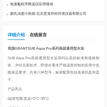
免液氮程序降温仪应用领域
麦氏浊度计热销-北京慧龙环科环境仪器有限公司
详细介绍
在线留言
英国
GRANTSUB Aqua Pro
系列高级通用型水浴
SUB Aaua Pro
高级通用型水浴系列以
高
的标准和规格制
造，并结合
新技术
，即使在要求
严格
温度控制的应用中也
能满足要求。共有八种型号，标准配置包括底座托盘和盖
子。
产品亮点
l
温度范围
:
室温
+5
°
C~95
°
C