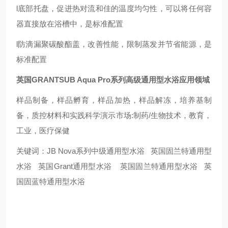
l
底部托盘，促进热对流和佳的温度均匀性，可以将任何容
器直接放在浴槽中，是标准配置
l
防滴漏聚碳酸酯盖，改善性能，限制蒸发并节省能源，是
标准配置
英国
GRANTSUB Aqua Pro
系列高级通用型水浴
应用领域
样品制备，样品孵育，样品加热，样品解冻，培养基制
备，质控材料和实践科学演示市场
:
制药
/
生物技术，教育，
工业，医疗保健
关键词：
JB Nova
系列中级通用型水浴
英国固兰特通用型
水浴
英国
Grant
通用型水浴 英国固兰特通用型水浴
英
国固蓝特
通用型水浴