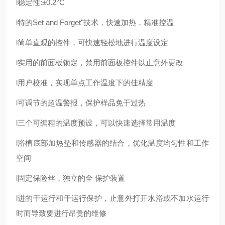
l
稳定性
:
±
0.2
°
C
l
特的
Set and Forget"
技术，快速加热，精准控温
l
简单直观的控件，可快速轻松地进行温度设定
l
实用的前面板锁定，禁用前面板控件以止意外更改
l
用户校准，实现单点工作温度下的佳精度
l
可调节的超温警报，保护样品免于过热
l
三个可编程的温度预设，可以快速选择常用温度
l
浴槽底部加热垫和传感器的结合，优化温度均匀性和工作
空间
l
固定保险丝，独立的全
保护装置
l
进的干运行和干运行保护，止意外打开水浴或不加水运行
时而导致要进行昂贵的维修