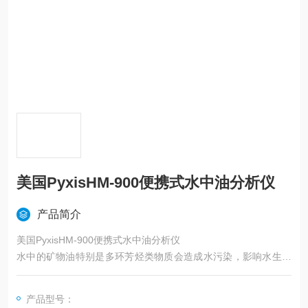
美国PyxisHM-900便携式水中油分析仪
产品简介
美国PyxisHM-900便携式水中油分析仪
水中的矿物油特别是多环芳烃类物质会造成水污染，影响水生动
植物的生长，是地表水和多个行业排放废水必测项目。目前，国
内常用标准红外分光光度法进行水中油检测，要求使用四氯化碳
产品型号：
作为萃取剂，对人体有高毒性，对环境有严重污染，限制了水中