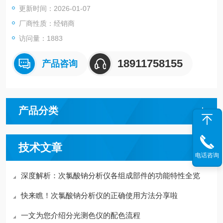
更新时间：2026-01-07
油检测使用。美国环境保护署 EPA Method 1664 方法则推荐正
己烷，我国环保部也已经启动项目修订现有标准。
厂商性质：经销商
访问量：1883
18911758155
产品咨询
产品分类
技术文章
电话咨询
深度解析：次氯酸钠分析仪各组成部件的功能特性全览
快来瞧！次氯酸钠分析仪的正确使用方法分享啦
一文为您介绍分光测色仪的配色流程