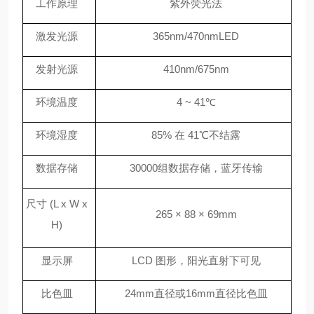
工作原理
紫外荧光法
激发光源
365nm/470nmLED
发射光源
410nm/675nm
环境温度
4 ~ 41℃
环境湿度
85% 在 41℃不结露
数据存储
30000组数据存储，蓝牙传输
尺寸
(L x W x
265 × 88 × 69mm
H)
显示屏
LCD 图形，阳光直射下可见
比色皿
24mm直径或16mm直径比色皿