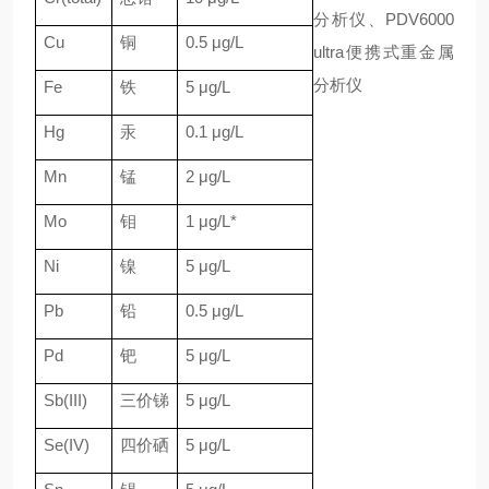
分析仪、PDV6000
Cu
铜
0.5 μg/L
ultra便携式重金属
分析仪
Fe
铁
5 μg/L
Hg
汞
0.1 μg/L
Mn
锰
2 μg/L
Mo
钼
1 μg/L*
Ni
镍
5 μg/L
Pb
铅
0.5 μg/L
Pd
钯
5 μg/L
Sb(III)
三价锑
5 μg/L
Se(IV)
四价硒
5 μg/L