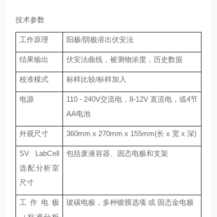
技术参数
工作原理
阳极
/阴极溶出伏安法
结果输出
伏安法曲线，被测物浓度，历史数据
校准模式
标样比较
/标样加入
电源
110 - 240V交流电，8-12V 直流电，或4节
AA电池
外观尺寸
360mm x 270mm x 155mm(长 x 宽 x 深)
SV LabCell
包括废液容器、固态电极和支架
选配分析室
尺寸
工作电极
玻碳电极，多种镀膜选项
或
固态金电极
（标准分析