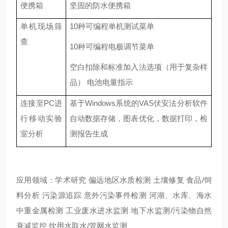
便携箱
坚固的防水便携箱
单机现场筛
10种可编程单机测试菜单
查
10种可编程电极调节菜单
空白扣除和标准加入法选项（用于复杂样
品）
电池电量指示
连接至
PC进
基于
Windows系统的VAS伏安法分析软件
行移动实验
自动数据存储，图表优化，数据打印，检
室分析
测报告生成
应用领域
：
学术研究
偏远地区水质检测
土壤修复
食品
/饲
料分析 污染源追踪 意外污染事件检测 河湖、水库、海水
中重金属检测 工业废水进水监测 地下水监测/污染物自然
衰减监控 饮用水取水/管网水监测