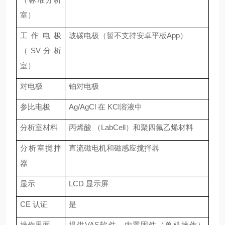
室）
工作电极
玻碳电极（暂不支持安卓平板
App）
（
SV分析
室）
对电极
铂对电极
参比电极
Ag/AgCl 在 KCl溶液中
分析室材料
丙烯酸
（
LabCell）和聚四氟乙烯材料
分析室搅拌
直流磁电机和磁感应搅拌器
器
显示
LCD 显示屏
CE 认证
是
操作界面
提供
VAS软件、内置固件（单机操作）