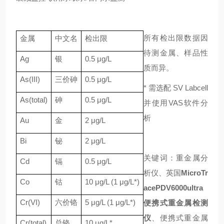
所有检出限数据因
金属
中文名
检出限
待测金属、样品性
Ag
银
0.5 μg/L
质而异。
As(III)
三价砷
0.5 μg/L
* 需选配 SV Labcell
As(total)
砷
0.5 μg/L
并使用VAS软件分
析
Au
金
2 μg/L
Bi
铋
2 μg/L
关键词：重金属分
Cd
镉
0.5 μg/L
析仪、英国
MicroTr
Co
钴
10 μg/L (1 μg/L*)
acePDV6000ultra
Cr(VI)
六价铬
5 μg/L (1 μg/L*)
便携式重金属检测
仪
、便携式重金属
Cr(total)
总铬
10 μg/L*