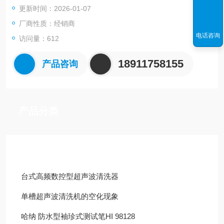
更新时间：2026-01-07
3.对工件表面无损。
厂商性质：经销商
电话咨询
访问量：612
4.可采用各种清洗剂。
18911758155
产品咨询
5.在室温或适当加温即可进行清洗。
产品分类
技术文章
台式高频数控型超声波清洗器
单槽超声波清洗机的空化现象
哈纳 防水型袖珍式测试笔HI 98128