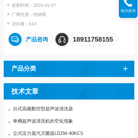
更新时间：2026-01-07
电话咨询
3.对工件表面无损。
厂商性质：经销商
访问量：614
4.可采用各种清洗剂。
18911758155
产品咨询
5.在室温或适当加温即可进行清洗。
产品分类
技术文章
台式高频数控型超声波清洗器
单槽超声波清洗机的空化现象
立式压力蒸汽灭菌器LDZM-40KCS