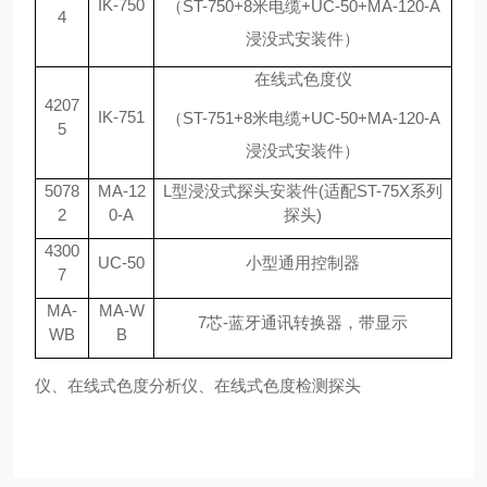
IK-750
（
ST-750+8米电缆+UC-50+MA-120-A
4
浸没式安装件）
在线式色度仪
4207
IK-751
（
ST-751+8米电缆+UC-50+MA-120-A
5
浸没式安装件）
5078
MA-12
L型浸没式探头安装件(适配ST-75X系列
2
0-A
探头)
4300
UC-50
小型通用控制器
7
MA-
MA-W
7芯-蓝牙通讯转换器，带显示
WB
B
仪、在线式色度分析仪、在线式色度检测探头