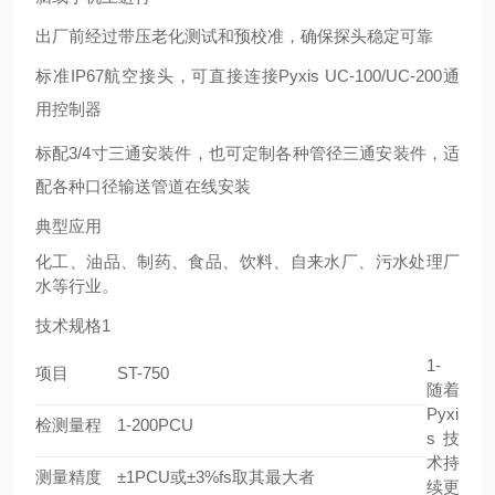
出厂前经过带压老化测试和预校准，确保探头稳定可靠
标准
IP67航空接头，可直接连接Pyxis UC-100/UC-200通
用控制器
标配
3/4寸三通安装件，也可定制各种管径三通安装件，适
配各种口径输送管道在线安装
典型应用
化工、油品、制药、食品、饮料、自来水厂、污水处理厂
水等行业。
技术规格
1
1-
项目
ST-750
随着
Pyxi
检测量程
1-200PCU
s 技
术持
测量精度
±1PCU或±3%fs取其最大者
续更