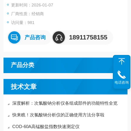
更新时间：2026-01-07
远距离手机或电脑校准、数据记录和诊断
提高色度测量的准确性
厂商性质：经销商
访问量：981
18911758155
产品咨询
产品分类
电话咨询
技术文章
深度解析：次氯酸钠分析仪各组成部件的功能特性全览
快来瞧！次氯酸钠分析仪的正确使用方法分享啦
COD-60A高锰酸盐指数快速测定仪