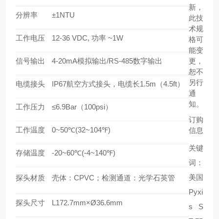
新，
分辨率
±1NTU
此技
术规
工作电压
12-36 VDC, 功率 ~1W
格可
能变
信号输出
4-20mA模拟输出/RS-485数字输出
更，
恕不
另行
电缆接头
IP67航空方式接头，电缆长1.5m（4.5ft）
通
知。
工作压力
≤6.9Bar（100psi）
订购
工作温度
0~50℃(32~104℉)
信息
关键
存储温度
-20~60℃(-4~140℉)
词：
美国
探头材质
壳体：
CPVC；检测通道：光学石英管
Pyxi
探头尺寸
L172.7mm×Ø36.6mm
s S