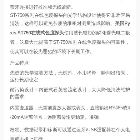
蓝牙连接进行校准和无线诊断。
ST-750系列在线色度探头的光学结构设计使得它非常容易
清洗，这样可以避免杂质的堆积对测量造成影响。
美国Py
xis ST750在线式色度探头
使用波长较短的磷化镓光电二极
管，这极大地提高了ST-750系列在线色度探头的可靠性，
使其可以在较为恶劣的环境下长期工作。
产品特点
先进的光学监测方法，无试剂，不用稀释，瞬间出结果，
运行长期稳定
耐污染设计：内嵌式石英管流道设计，大大降低清洗维护
的需求
内置变送器，无需前置放大器或表头，直接输出
RS485或4
-20mA隔离信号，远距离传输更稳定、准确
校准、数据记录和诊断可以通过蓝牙
/USB适配器在个人电
脑或手机上进行