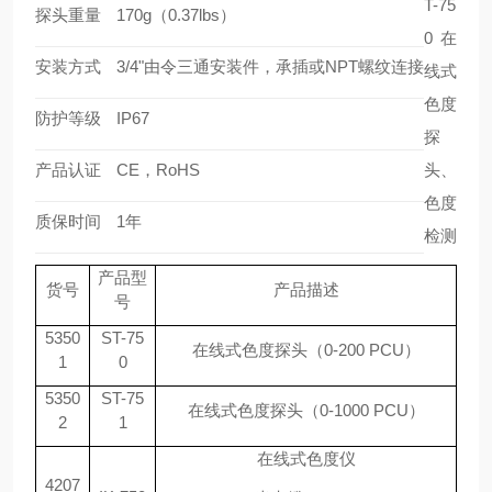
T-75
探头重量
170g（0.37lbs）
0在
安装方式
3/4"由令三通安装件，承插或NPT螺纹连接
线式
色度
防护等级
IP67
探
产品认证
CE，RoHS
头、
色度
质保时间
1年
检测
产品型
货号
产品描述
号
5350
ST-75
在线式色度探头（
0-200 PCU）
1
0
5350
ST-75
在线式色度探头（
0-1000 PCU）
2
1
在线式色度仪
4207