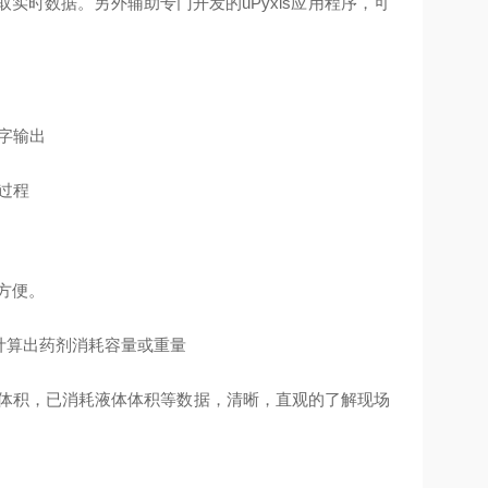
取实时数据。另外辅助专门开发的uPyxis应用程序，可
数字输出
装过程
用方便。
化计算出药剂消耗容量或重量
体体积，已消耗液体体积等数据，清晰，直观的了解现场