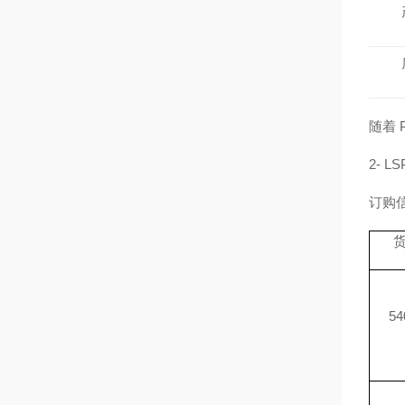
随着 
2- 
订购
54