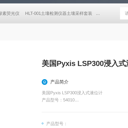
式叶绿素荧光仪
HLT-001土壤检测仪器土壤采样套装
德国MN 913
美国Pyxis LSP300浸入
产品简介
美国Pyxis LSP300浸入式液位计
产品型号：54010
测量准确，响应迅速
防护等级高，性价比高
电池供电，蓝牙传输，无需接线
产品型号：