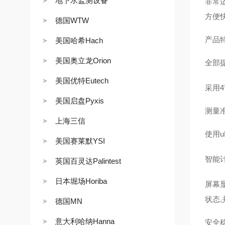
地下水监测设备
非常
方便
德国WTW
产品
美国哈希Hach
美国奥立龙Orion
全部
美国优特Eutech
采用
美国启盘Pyxis
测量
上海三信
使用
美国赛莱默YSI
智能
英国百灵达Palintest
日本堀场Horiba
屏幕
状态
德国MN
意大利哈纳Hanna
安全