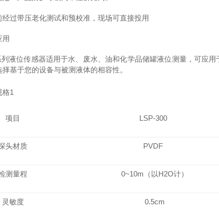
前经过带压老化测试和预校准，现场可直接投用
应用
P系列液位传感器适用于水、废水、油和化学品储罐液位测量，可应
选择基于您的设备与被测液体的相容性。
规格
1
项目
LSP-300
探头材质
PVDF
检测量程
0~10m（以H2O计）
灵敏度
0.5cm