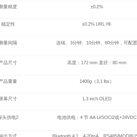
测量精度
±0.2%
稳定性
±0.2% URL /年
测量间隔
连续、
3分钟、10分钟、60分钟，可配
产品尺寸
高度：
172 mm 直径：80 mm
产品重量
1400g（3.1 lbs）
屏幕尺寸
1.3 inch OLED
探头供电
2
电池供电：
4 节 AA Li/SOCl2或+24VDC
输出方式
Bluetooth 4.1，4-20mA，RS485/MODBU