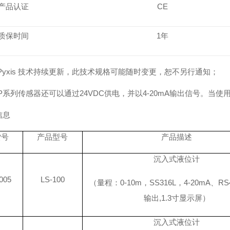
产品认证
CE
质保时间
1年
Pyxis 技术持续更新，此技术规格可能随时变更，恕不另行通知；
LSP系列传感器还可以通过24VDC供电，并以4-20mA输出信号。当
信息
货号
产品型号
产品描述
沉入式液位计
005
LS-100
（量程：
0-10m，SS316L，4-20mA、R
输出,1.3寸显示屏）
沉入式液位计