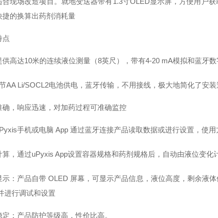
适合现场改造项目。就地变送器带有1.3寸OLED显示屏，方便用户获
快捷的换算出药剂消耗量
特点
提供高达
10米的连续液位测量（8英尺），带有4-20 mA模拟和蓝牙
4节AA Li/SOCL2电池供电，蓝牙传输，不用接线，极大地简化了安
准确，响应迅速，对加药过程可准确监控
uPyxis手机或电脑 App 通过蓝牙连接产品读取数据或进行设置，使
计算，通过
uPyxis App设置容器规格和药剂规格后，自动由液位变
显示：产品自带
OLED 屏幕，可显示产品信息，液位高度，剩余液
,并进行调试和设置
稳定：产品防护等级高，性价比高。