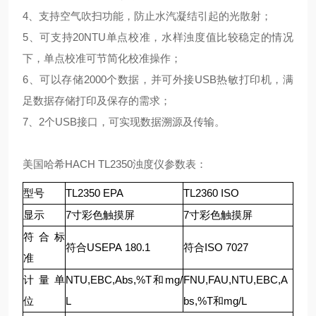
4、支持空气吹扫功能，防止水汽凝结引起的光散射；
5、可支持20NTU单点校准，水样浊度值比较稳定的情况
下，单点校准可节简化校准操作；
6、可以存储2000个数据，并可外接USB热敏打印机，满
足数据存储打印及保存的需求；
7、2个USB接口，可实现数据溯源及传输。
美国哈希HACH TL2350浊度仪参数表：
型号
TL2350
EPA
TL2360
ISO
显示
7寸彩色触摸屏
7寸彩色触摸屏
符合标
符合USEPA
180.1
符合ISO
7027
准
计量单
NTU,EBC,Abs,%T和mg/
FNU,FAU,NTU,EBC,A
位
L
bs,%T和mg/L