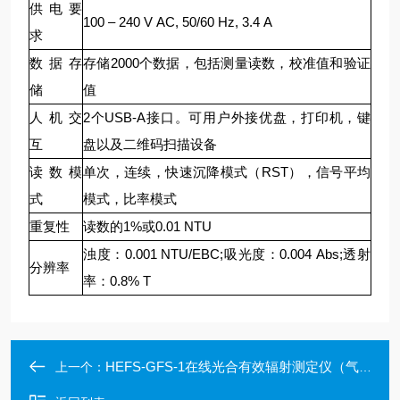
供电要
100
–
240
V
AC,
50/60
Hz,
3.4
A
求
数据存
存储2000个数据，包括测量读数，校准值和验证
储
值
人机交
2个USB-A接口。可用户外接优盘，打印机，键
互
盘以及二维码扫描设备
读数模
单次，连续，快速沉降模式（RST），信号平均
式
模式，比率模式
重复性
读数的1%或0.01
NTU
浊度：0.001
NTU/EBC;吸光度：0.004
Abs;透射
分辨率
率：0.8%
T
HEFS-GFS-1在线光合有效辐射测定仪（气象监测仪器））
上一个：