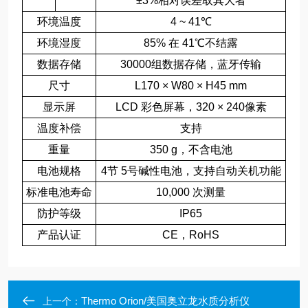
±3%相对误差取其大者
环境温度
4
~
41℃
环境湿度
85%
在
41℃不结露
数据存储
30000组数据存储，蓝牙传输
尺寸
L170
×
W80
×
H45
mm
显示屏
LCD
彩色屏幕，320
×
240像素
温度补偿
支持
重量
350
g，不含电池
电池规格
4节
5号碱性电池，支持自动关机功能
标准电池寿命
10,000
次测量
防护等级
IP65
产品认证
CE，RoHS
Thermo Orion/美国奥立龙水质分析仪
上一个：