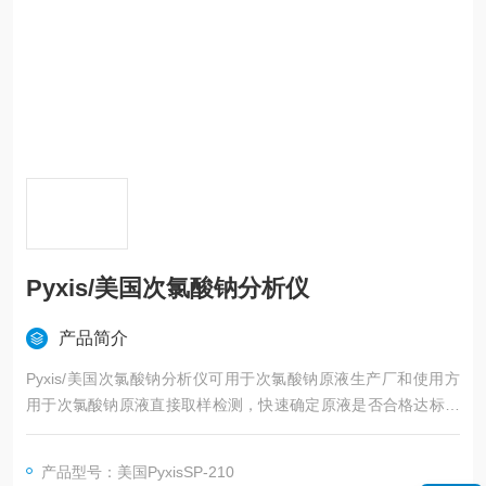
Pyxis/美国次氯酸钠分析仪
产品简介
Pyxis/美国次氯酸钠分析仪可用于次氯酸钠原液生产厂和使用方
用于次氯酸钠原液直接取样检测，快速确定原液是否合格达标，
免去了传统次氯酸钠检测需人工取样实验室分析仪的繁杂工序。
仪器更有0.01%-2%和2%-16%高低量程自动切换功能，具有温度
产品型号：美国PyxisSP-210
补偿功能，测量更准确。