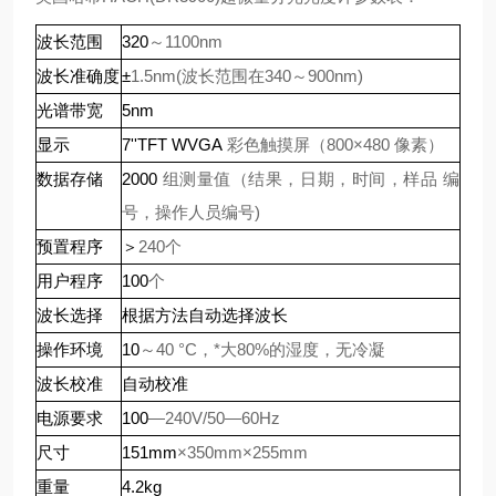
～
1100nm
波长范围
320
1.5nm(
波长范围在
340
～
900nm)
波长准确度
±
光谱带宽
5nm
彩色触摸屏（
800
×
480
像素）
显示
7''TFT
WVGA
组测量值（结果，日期，时间，样品
编
数据存储
2000
号，操作人员编号
)
240
个
预置程序
＞
个
用户程序
100
波长选择
根据方法自动选择波长
～
40
°
C
，*大
80%
的湿度，无冷凝
操作环境
10
波长校准
自动校准
—
240V/50
—
60Hz
电源要求
100
×
350mm
×
255mm
尺寸
151mm
重量
4.2kg