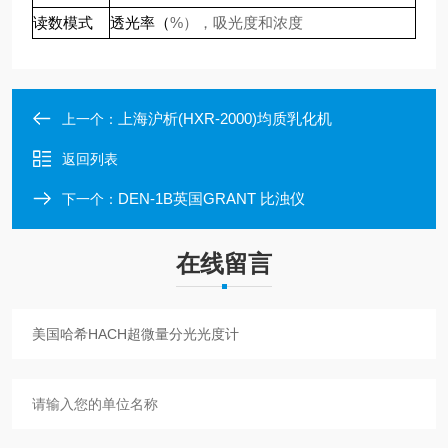
%
），吸光度和浓度
读数模式
透光率（
上海沪析(HXR-2000)均质乳化机
上一个：
返回列表
DEN-1B英国GRANT 比浊仪
下一个：
在线留言