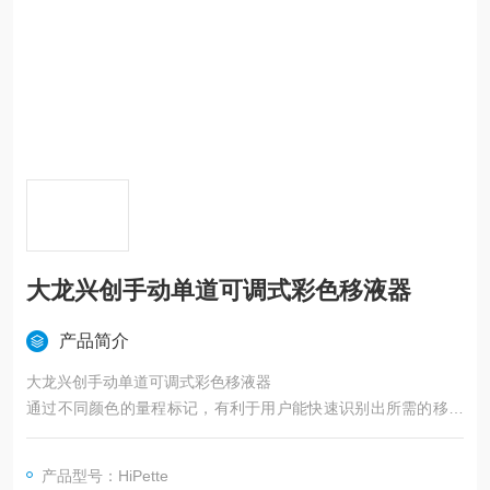
大龙兴创手动单道可调式彩色移液器
产品简介
大龙兴创手动单道可调式彩色移液器​
通过不同颜色的量程标记，有利于用户能快速识别出所需的移液
器，降低了选错量程的风险，提高实验效率和准确性。
对于新手实验人员来说，通过识别不同的颜色，能更易于理解和
产品型号：HiPette
记忆，简化培训过程。