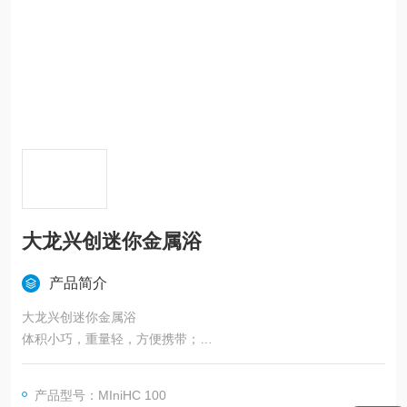
​大龙兴创迷你金属浴
产品简介
​大龙兴创迷你金属浴
体积小巧，重量轻，方便携带；
数字控制温度和时间；
LCD显示屏显示温度和时间，精确控温；
产品型号：MIniHC 100
内置支持用户校准模式，便于长时间保持控温准确性；