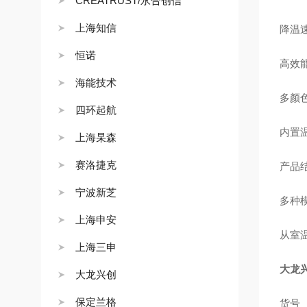
CREATRUST/永合创信
上海知信
降温
恒诺
高效能
海能技术
多颜
四环起航
内置
上海杲森
赛洛捷克
产品
宁波新芝
多种
上海申安
从室温
上海三申
大龙
大龙兴创
保定兰格
货号 