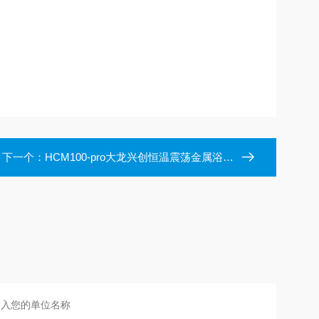
下一个：
HCM100-pro大龙兴创恒温震荡金属浴（钉孔款）