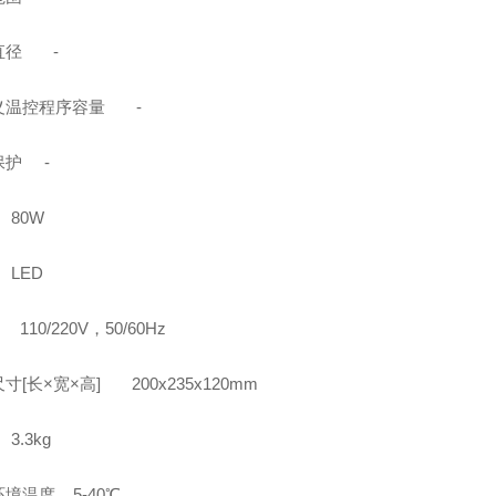
直径 -
义温控程序容量 -
保护 -
80W
LED
10/220V，50/60Hz
寸[长×宽×高] 200x235x120mm
3.3kg
境温度 5-40℃