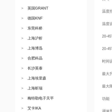
英国GRANT
温度
德国KNF
温度
东莞科桥
20-
上海沪析
上海博迅
20-
合肥科晶
时间
长沙英泰
最大
上海埃里森
最大
上海昕瑞
梅特勒电子天平
功能
艾卡IKA
调速