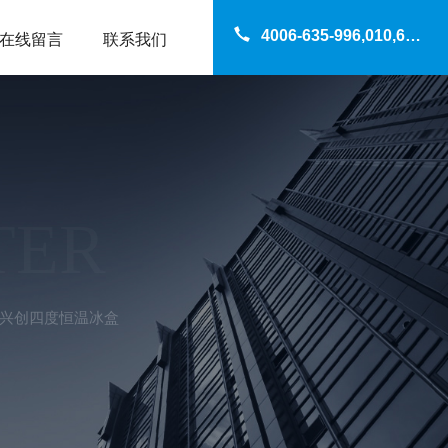
4006-635-996,010,69200960
在线留言
联系我们
TER
大龙兴创四度恒温冰盒