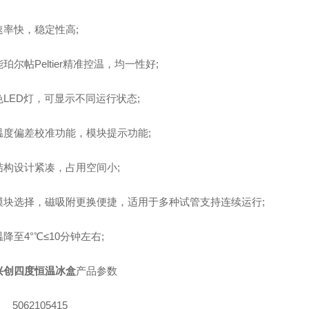
速率快，稳定性高;
珀尔帖Peltier精准控温，均一性好;
色LED灯，可显示不同运行状态;
温度偏差校准功能，模块提示功能;
结构设计紧凑，占用空间小;
模块选择，磁吸附更换便捷，适用于多种试管支持连续运行;
降至4°℃≤10分钟左右;
兴创四度恒温冰盒
产品参数
5062105415