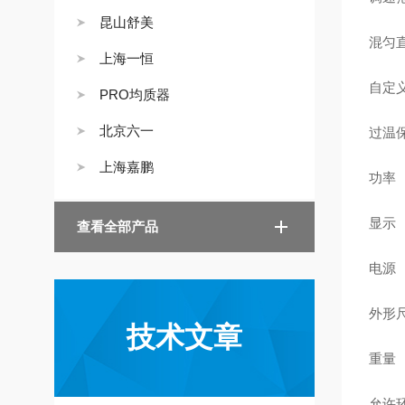
昆山舒美
混匀
上海一恒
自定
PRO均质器
北京六一
过温
上海嘉鹏
功率 
显示 
查看全部产品
电源 1
外形尺
技术文章
重量 
允许环