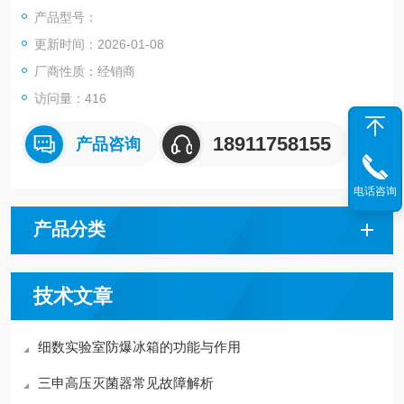
陶瓷涂层铝盘面，传热速度快，抗腐蚀能力强；
产品型号：
功率大，加热速率快，PID精确控温；
更新时间：2026-01-08
防爆直流无刷电机，免维护，无火花，寿命长；
厂商性质：经销商
访问量：416
18911758155
产品咨询
电话咨询
产品分类
技术文章
细数实验室防爆冰箱的功能与作用
三申高压灭菌器常见故障解析