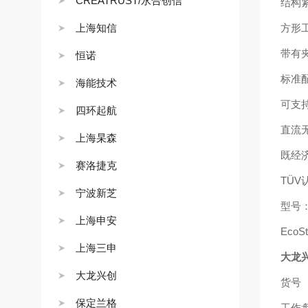
CREATRUST/永合创信
结构
上海知信
方形工
带有
恒诺
标准
海能技术
可支
四环起航
直流
上海杲森
既经
赛洛捷克
TÜV
宁波新芝
型号
上海申安
EcoSt
上海三申
大龙
大龙兴创
货号
保定兰格
工作