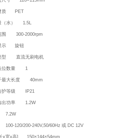
材质
PET
量（水）
1.5L
范围
300-2000rpm
显示
旋钮
类型
直流无刷电机
点位数量
1
子最大长度
40mm
防护等级
IP21
输出功率
1.2W
7.2W
00-120/200-240V,50/60Hz 或 DC 12V
长x宽x高] 150×144×54mm