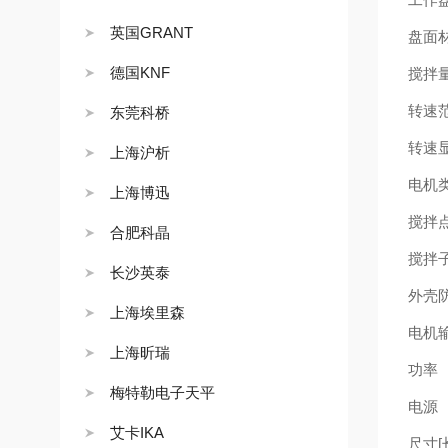
英国GRANT
盘面
德国KNF
搅拌
转速
东莞科桥
转速
上海沪析
电机
上海博迅
搅拌
合肥科晶
搅拌
长沙英泰
外壳
上海埃里森
电机
上海昕瑞
功率
梅特勒电子天平
电源
1
艾卡IKA
尺寸
[