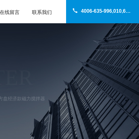
4006-635-996,010,69200960
在线留言
联系我们
TER
兴创方盘经济款磁力搅拌器