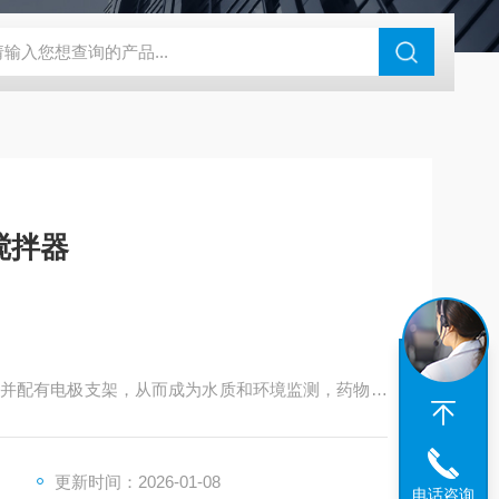
46过氧乙酸检测仪
CT2001A微电流扣电测试
PL-G07日本富士智
搅拌器
并配有电极支架，从而成为水质和环境监测，药物和
理想工具。也可用于家庭酿酒、醒酒、酵母及细菌发
更新时间：2026-01-08
电话咨询