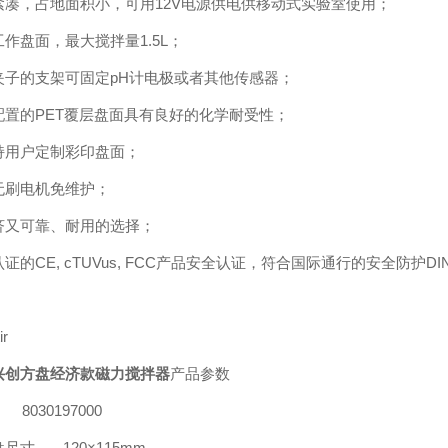
紧凑，占地面积小，可用12V电源供电供移动式实验室使用；
作盘面，最大搅拌量1.5L；
夹子的支架可固定pH计电极或者其他传感器；
配置的PET覆层盘面具有良好的化学耐受性；
持用户定制彩印盘面；
无刷电机免维护；
济又可靠、耐用的选择；
认证的CE, cTUVus, FCC产品安全认证，符合国际通行的安全防护DIN
：
ir
兴创方盘经济款磁力搅拌器
产品参数
8030197000
盘尺寸
120×115mm