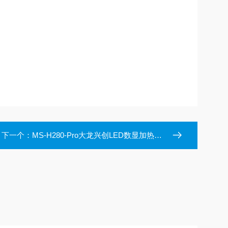
下一个：
MS-H280-Pro大龙兴创LED数显加热型磁力搅拌器