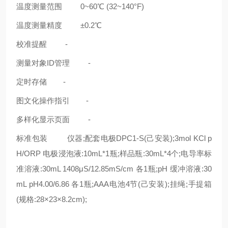
温度测量范围 0~60℃ (32~140°F)
温度测量精度 ±0.2℃
校准提醒 -
测量对象ID管理 -
定时存储 -
图文化操作指引 -
多样化显示页面 -
标准包装 仪器;配套电极DPC1-S(己安装);3mol KCl p
H/ORP 电极浸泡液:10mL*1瓶;样品瓶:30mL*4个;电导率标
准溶液:30mL 1408μS/12.85mS/cm 各1瓶;pH 缓冲溶液:30
mL pH4.00/6.86 各1瓶;AAA电池4节(己安装);挂绳;手提箱
(规格:28×23×8.2cm);