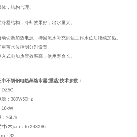
双体，结构合理。
式冷凝结构，冷却效果好，出水量大。
自动切断加热电源，待回流水补充到达工作水位后继续加热。
和重蒸水位控制分别设置。
浸入式电加热管效率高，使用寿命长。
三申不锈钢电热蒸馏水器(重蒸)
技术参数：
DZ5C
源：380V/50Hz
10kW
：≥5L/h
寸(木)cm：67X43X86
g)：32