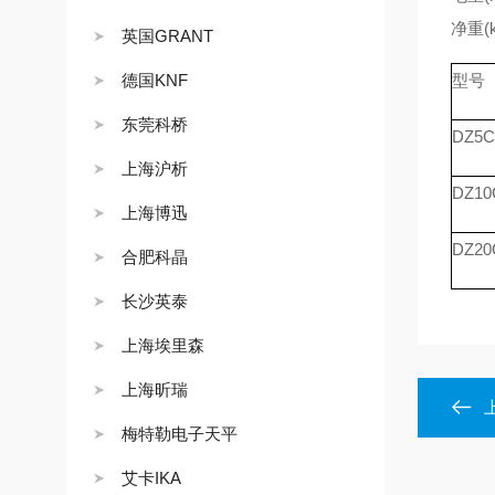
净重(k
英国GRANT
德国KNF
型号
东莞科桥
DZ5C
上海沪析
DZ10
上海博迅
DZ20
合肥科晶
长沙英泰
上海埃里森
上海昕瑞
梅特勒电子天平
艾卡IKA