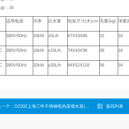
g)：16
适用电源
功率
出水量
包装尺寸(木)cm
毛重(kg)
净重(k
380V/50Hz
10kW
≥5L/h
67X43X86
32
16
C
380V/50Hz
16kW
≥10L/h
74X43X96
38
18
C
380V/50Hz
32kW
≥20L/h
84X52X118
56
34
上一个：
DZ20Z上海三申不锈钢电热蒸馏水器(断水自控型)
返回列表