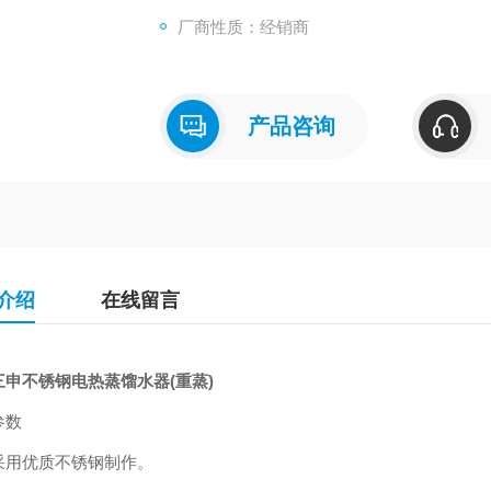
盘管式冷凝结构，冷却效果好，出水量大。
厂商性质：经销商
缺水自动切断加热电源，待回流水补充到达工
初蒸和重蒸水位控制分别设置。
铜质浸入式电加热管效率高，使用寿命长。
产品咨询
介绍
在线留言
三申不锈钢电热蒸馏水器(重蒸)
参数
采用优质不锈钢制作。