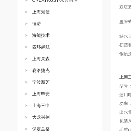
CREATRUST/永合创信
双塔
上海知信
盘管
恒诺
海能技术
缺水
初蒸
四环起航
铜质
上海杲森
赛洛捷克
上海
宁波新芝
型号：
上海申安
适用电
功率：
上海三申
出水量
大龙兴创
包装尺
保定兰格
毛重(k