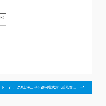
g)
下一个：
TZ50上海三申不锈钢塔式蒸汽重蒸馏水器