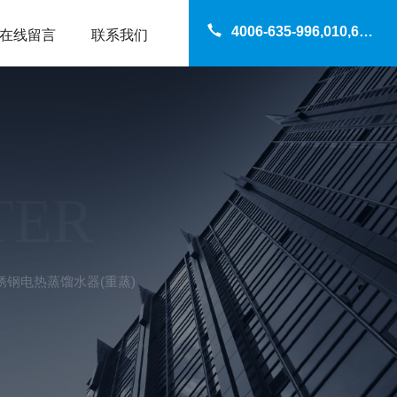
4006-635-996,010,69200960
在线留言
联系我们
TER
锈钢电热蒸馏水器(重蒸)