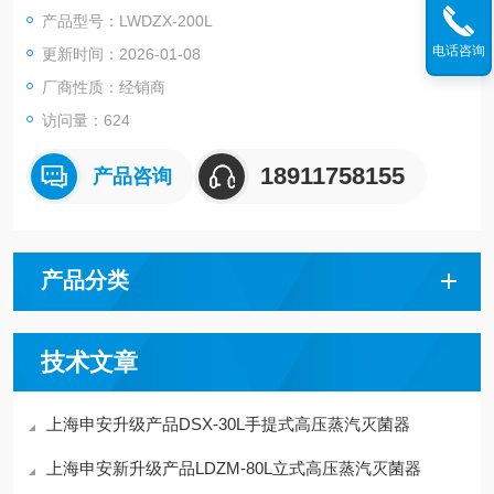
1.外壳采用耐温优质工程塑料与不锈钢材料组合而成2.灭菌锅体
产品型号：LWDZX-200L
采用优质不锈钢(304)材料精制而成;
电话咨询
更新时间：2026-01-08
3.销盖启闭方式，采用双螺杆旋压密封结构，操作简单，安全可
靠。
厂商性质：经销商
访问量：624
18911758155
产品咨询
产品分类
技术文章
上海申安升级产品DSX-30L手提式高压蒸汽灭菌器
上海申安新升级产品LDZM-80L立式高压蒸汽灭菌器