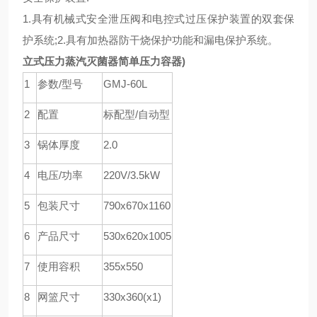
1.具有机械式安全泄压阀和电控式过压保护装置的双套保
护系统;2.具有加热器防干烧保护功能和漏电保护系统。
立式压力蒸汽灭菌器简单压力容器)
1
参数/型号
GMJ-60L
2
配置
标配型/自动型
3
锅体厚度
2.0
4
电压/功率
220V/3.5kW
5
包装尺寸
790x670x1160
6
产品尺寸
530x620x1005
7
使用容积
355x550
8
网篮尺寸
330x360(x1)