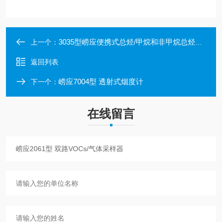
3035型崂应便携式总烃/甲烷和非甲烷总烃监测仪A型
上一个：
返回列表
崂应7004型 透射式烟度计
下一个：
在线留言