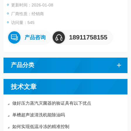
更新时间：2026-01-08
于多工况多气体采样,满足不同客户的个性化需求。
本仪器可供环保、卫生、劳动、安监、军事、科研、教育等部门
厂商性质：经销商
用于各种环境空气和固定污染源中VOCs的采样以及气态物质常
访问量：545
规或应急监测
18911758155
产品咨询
产品分类
技术文章
做好压力蒸汽灭菌器的验证具有以下优点
单槽超声波清洗机能除油吗
如何实现低温冷冻的精准控制