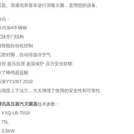
器皿、溶液培养基等进行消毒灭菌，是理想的设备。
特点：
US304不锈钢
式快开门结构
脑智能自动化控制
式密封圈，自动排放冷空气
控 超压自泄 超温保护 压力安全联锁
终了蜂鸣器提醒
YY1007-2018
高强度上下法兰，大大增强了使用的安全性和可靠性
博讯高压蒸汽灭菌器
技术参数：
XQ-LB-75SII
75L
3.5KW