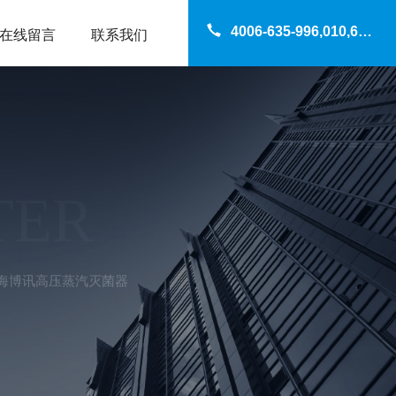
4006-635-996,010,69200960
在线留言
联系我们
TER
II上海博讯高压蒸汽灭菌器