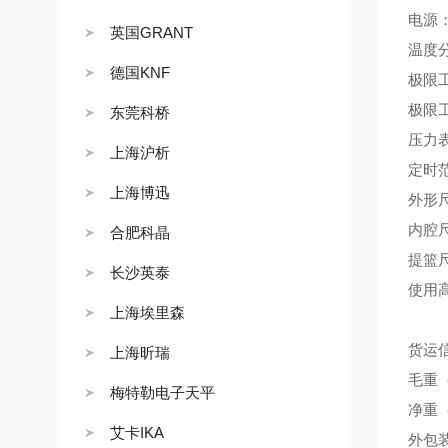
电源：
英国GRANT
温度
德国KNF
极限工
极限工
东莞科桥
压力表
上海沪析
定时范
上海博迅
外形尺寸
内腔尺
合肥科晶
提篮尺
长沙英泰
使用高
上海埃里森
货运
上海昕瑞
毛重（k
梅特勒电子天平
净重（k
艾卡IKA
外包装