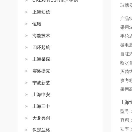
CREATRUST/永合创信
玻璃
上海知信
产品
恒诺
采用S
海能技术
手轮
微电
四环起航
自涨
上海杲森
断水自
赛洛捷克
灭菌
参考标准
宁波新芝
采用
上海申安
上海
上海三申
型号：Y
大龙兴创
容积：
功率：
保定兰格