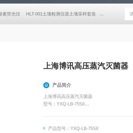
式叶绿素荧光仪
HLT-001土壤检测仪器土壤采样套装
德国MN 913
上海博讯高压蒸汽灭菌器
产品简介
​上海博讯高压蒸汽灭菌器
型号：YXQ-LB-75SII
立式压力蒸汽灭菌器是利用压力饱和蒸汽对产
研、农业等单位，对敷料、玻璃器皿、溶液培
产品型号：YXQ-LB-75SII