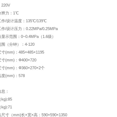
220V
分辨力：1℃
作/设计温度：135℃/139℃
作/设计压力：0.22MPa/0.25MPa
显示范围：0~0.4MPa（1.6级）
围（分钟）：4-120
(mm)：485×485×1195
寸(mm)：Ф400×720
寸(mm)：Ф360×270×2个
度(mm)：578
信息：
g):85
g):71
尺寸（mm)长×宽×高：590×590×1350