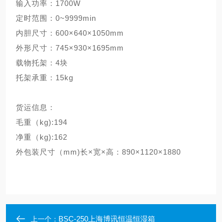
输入功率：
1700W
定时范围：
0~9999min
内胆尺寸：
600×640×1050mm
外形尺寸：
745×930×1695mm
载物托架：
4块
托架承重：15kg
货运信息：
毛重（
kg):194
净重（
kg):162
外包装尺寸（
mm)长×宽×高：890×1120×1880
BSC-250上海博讯恒温恒湿箱
上一个：