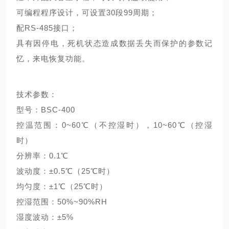
可编程程序设计，可设置
30段99周期；
配
RS-485接口；
具有因停电，死机状态造成数据丢失而保护的参数记
忆，来电恢复功能。
技术参数：
型号：
BSC-400
控温范围：
0~60℃（不控湿时），10~60℃（控湿
时）
分辨率：
0.1℃
波动度：
±0.5℃（25℃时）
均匀度：
±1℃（25℃时）
控湿范围：
50%~90%RH
湿度波动：
±5%