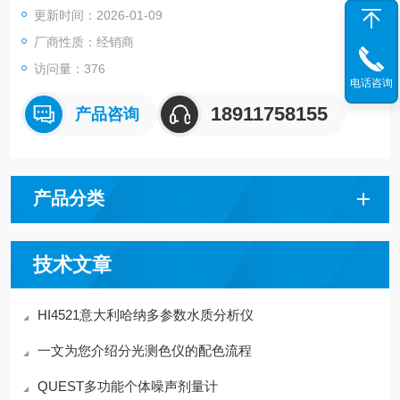
更新时间：2026-01-09
疫、农林牧渔、环境保护、科学研究等领域。主要用于微生物培
养、昆虫培养、样品保存、恒温反应等实验。
厂商性质：经销商
访问量：376
电话咨询
18911758155
产品咨询
产品分类
技术文章
HI4521意大利哈纳多参数水质分析仪
一文为您介绍分光测色仪的配色流程
QUEST多功能个体噪声剂量计