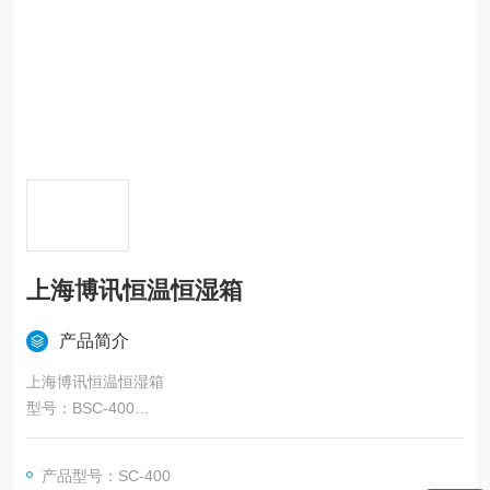
上海博讯恒温恒湿箱
产品简介
上海博讯恒温恒湿箱
型号：BSC-400
主要用于细菌、霉菌、真菌等微生物的静态培养、保存，具备制
冷系统和升温系统，可实现制冷和加热双向调控，可以提供稳定
产品型号：SC-400
的温湿度环境。广泛应用于生物制药、食品、检验检测、检验检